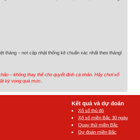
ệt tháng – nơi cập nhật thống kê chuẩn xác nhất theo tháng!
hảo – không thay thế cho quyết định cá nhân. Hãy chơi xổ
 đặt kỳ vọng quá mức
.
Kết quả và dự đoán
Xổ số thủ đô
Xổ số miền Bắc 30 ngày
Quay thử miền Bắc
Dự đoán miền Bắc