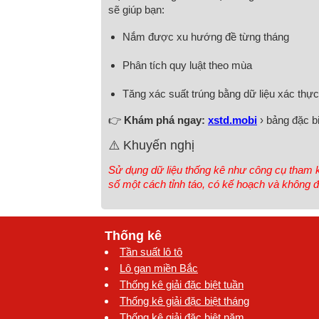
sẽ giúp bạn:
Nắm được xu hướng đề từng tháng
Phân tích quy luật theo mùa
Tăng xác suất trúng bằng dữ liệu xác thực
👉
Khám phá ngay:
xstd.mobi
› bảng đặc bi
⚠️ Khuyến nghị
Sử dụng dữ liệu thống kê như công cụ tham k
số một cách tỉnh táo, có kế hoạch và không
Thống kê
Tần suất lô tô
Lô gan miền Bắc
Thống kê giải đặc biệt tuần
Thống kê giải đặc biệt tháng
Thống kê giải đặc biệt năm