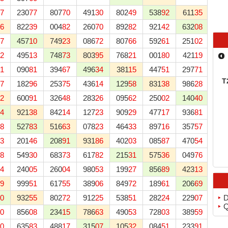
7
230
77
807
70
491
30
802
49
538
92
611
35
450
6
822
39
004
82
260
70
892
82
921
42
632
08
705
7
457
10
749
23
086
72
807
66
592
61
251
02
902
2
495
13
748
73
803
95
768
21
001
80
421
19
440
1
090
81
394
67
496
34
381
15
447
51
297
71
536
T
7
182
96
253
75
436
14
129
58
831
38
986
28
401
2
600
91
326
48
283
26
095
62
250
02
140
40
863
4
921
38
842
14
127
23
909
29
477
17
936
81
104
8
527
83
516
63
078
23
464
33
897
16
357
57
743
3
201
46
208
91
931
86
402
03
085
87
470
54
796
8
549
30
683
73
617
82
215
31
575
36
049
76
649
4
240
05
260
04
980
53
199
27
856
89
423
13
129
9
999
51
617
55
389
06
849
72
189
61
206
69
941
0
932
55
802
72
912
25
538
51
282
24
229
07
073
D
Q
0
856
08
234
15
786
63
490
53
728
03
389
59
110
0
635
83
488
17
315
07
105
32
084
51
233
91
565