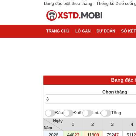
Bảng đặc biệt theo tháng - Thống kê 2 số cuối g
TRANG CHỦ
LÔ GAN
DỰ ĐOÁN
SỔ KẾT
Bảng đặc b
Chọn tháng
Đầu
Đuôi
Loto
Tổng
Ngày
1
2
3
4
Năm
2026
448
23
119
09
792
47
511
2