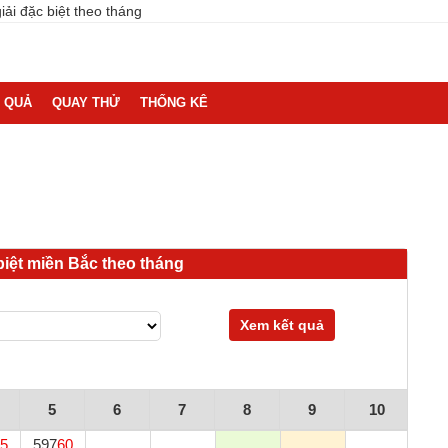
iải đặc biệt theo tháng
 QUẢ
QUAY THỬ
THỐNG KÊ
iệt miền Bắc theo tháng
Xem kết quả
5
6
7
8
9
10
1
5
597
60