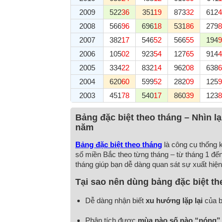
2009
522
36
351
19
873
32
612
4
2008
566
96
696
18
531
86
279
8
2007
382
17
546
52
566
55
194
9
2006
105
02
923
54
127
65
914
4
2005
334
22
832
14
962
08
638
6
2004
620
60
599
52
282
09
125
9
2003
451
78
540
17
860
39
123
8
Bảng đặc biệt theo tháng – Nhìn lạ
năm
Bảng đặc biệt theo tháng
là công cụ thống k
số miền Bắc theo từng tháng – từ tháng 1 đến 
tháng giúp bạn dễ dàng quan sát sự xuất hiện,
Tại sao nên dùng bảng đặc biệt t
Dễ dàng nhận biết
xu hướng lặp lại
của b
Phân tích được
mùa nào số nào “nóng”