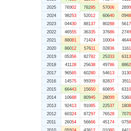
2025
769
02
782
85
570
06
289
9
2024
982
53
520
12
606
40
094
8
2023
044
30
881
37
802
88
561
7
2022
465
55
363
35
376
86
274
9
2021
880
81
714
24
100
04
464
4
2020
860
12
576
11
028
36
116
1
2019
053
56
827
82
253
33
631
3
2018
411
28
256
38
497
86
886
2
2017
965
65
602
80
546
13
313
0
2016
145
75
993
99
828
37
391
1
2015
664
43
156
50
608
95
631
0
2014
106
88
809
45
280
99
536
0
2013
924
13
910
85
225
37
180
8
2012
603
24
872
97
765
28
707
0
2011
260
54
566
66
451
74
075
8
2010
059
24
438
12
010
80
641
1