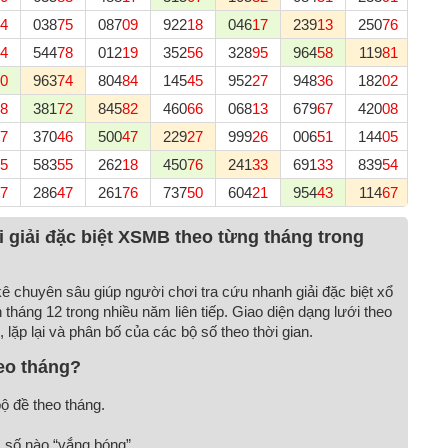
4
038
75
087
09
922
18
046
17
239
13
250
76
126
4
544
78
012
19
352
56
328
95
964
58
119
81
310
0
963
74
804
84
145
45
952
27
948
36
182
02
977
8
381
72
845
82
460
66
068
13
679
67
420
08
516
7
370
46
500
47
229
27
999
26
006
51
144
05
110
5
583
55
262
18
450
76
241
33
691
33
839
54
946
7
286
47
261
76
737
50
604
21
954
43
114
67
898
i giải đặc biệt XSMB theo từng tháng trong
ê chuyên sâu giúp người chơi tra cứu nhanh giải đặc biệt xổ
tháng 12 trong nhiều năm liên tiếp. Giao diện dạng lưới theo
 lặp lại và phân bố của các bộ số theo thời gian.
heo tháng?
ộ đề theo tháng.
, số nào “vắng bóng”.