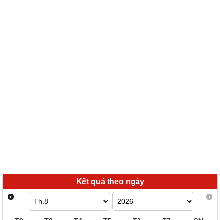
Kết quả theo ngày