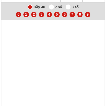
0
1
2
3
4
5
6
7
8
9