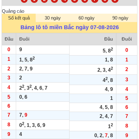
Quảng cáo
Sổ kết quả
30 ngày
60 ngày
90 ngày
Bảng lô tô miền Bắc ngày 07-08-2026
Đầu
Đuôi
Đầu
Đuôi
0
9
2
0
5, 8
2
1
1, 8
1
1, 5, 8
2
2, 7, 9
2
2
2, 3, 4
3
2
2
3
4
, 8
2
2
4
2
, 3
, 4, 6, 7
4, 9
4
5
0, 6
1
5
6
4, 5, 8
6
7
7,
9
2, 4, 7
7
2
8
2
0
, 1, 3, 6, 9
8
1
9
4
0, 2,
7
, 8
9