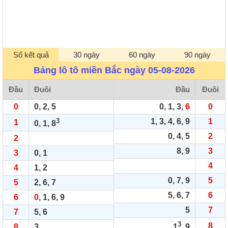
Sổ kết quả
30 ngày
60 ngày
90 ngày
Bảng lô tô miền Bắc ngày 05-08-2026
Đầu
Đuôi
Đầu
Đuôi
0
0, 2, 5
0, 1, 3,
6
0
3
1, 3, 4, 6, 9
1
1
0, 1, 8
0, 4, 5
2
2
8, 9
3
3
0, 1
4
4
1, 2
0, 7, 9
5
5
2, 6, 7
5, 6, 7
6
6
0
, 1, 6, 9
5
7
7
5, 6
3
8
8
3
1
, 9