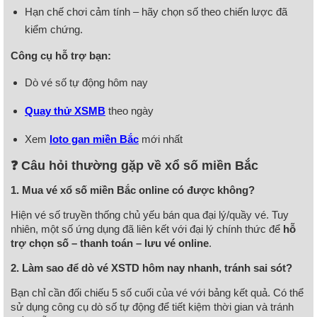
Hạn chế chơi cảm tính – hãy chọn số theo chiến lược đã
kiểm chứng.
Công cụ hỗ trợ bạn:
Dò vé số tự động hôm nay
Quay thử XSMB
theo ngày
Xem
loto gan miền Bắc
mới nhất
❓ Câu hỏi thường gặp về xổ số miền Bắc
1. Mua vé xổ số miền Bắc online có được không?
Hiện vé số truyền thống chủ yếu bán qua đại lý/quầy vé. Tuy
nhiên, một số ứng dụng đã liên kết với đại lý chính thức để
hỗ
trợ chọn số – thanh toán – lưu vé online
.
2. Làm sao để dò vé XSTD hôm nay nhanh, tránh sai sót?
Bạn chỉ cần đối chiếu 5 số cuối của vé với bảng kết quả. Có thể
sử dụng công cụ dò số tự động để tiết kiệm thời gian và tránh