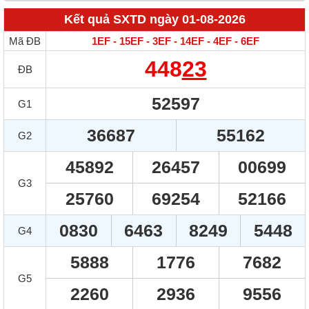
Kết quả SXTD ngày 01-08-2026
Mã ĐB
1EF - 15EF - 3EF - 14EF - 4EF - 6EF
448
23
ĐB
52597
G1
36687
55162
G2
45892
26457
00699
G3
25760
69254
52166
0830
6463
8249
5448
G4
5888
1776
7682
G5
2260
2936
9556