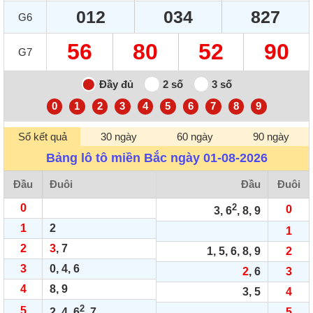
012
034
827
G6
56
80
52
90
G7
0
1
2
3
4
5
6
7
8
9
Sổ kết quả
30 ngày
60 ngày
90 ngày
Bảng lô tô miền Bắc ngày 01-08-2026
Đầu
Đuôi
Đầu
Đuôi
0
2
0
3, 6
, 8, 9
1
2
1
2
3
, 7
1, 5, 6, 8, 9
2
3
0, 4, 6
2
, 6
3
4
8, 9
3, 5
4
2
5
5
2, 4, 6
, 7