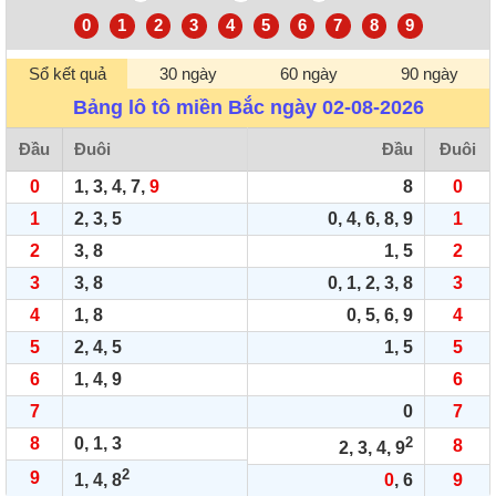
0
1
2
3
4
5
6
7
8
9
Sổ kết quả
30 ngày
60 ngày
90 ngày
Bảng lô tô miền Bắc ngày 02-08-2026
Đầu
Đuôi
Đầu
Đuôi
0
1, 3, 4, 7,
9
8
0
1
2, 3, 5
0, 4, 6, 8, 9
1
2
3, 8
1, 5
2
3
3, 8
0, 1, 2, 3, 8
3
4
1, 8
0, 5, 6, 9
4
5
2, 4, 5
1, 5
5
6
1, 4, 9
6
7
0
7
8
0, 1, 3
2
8
2, 3, 4, 9
2
9
0
, 6
9
1, 4, 8