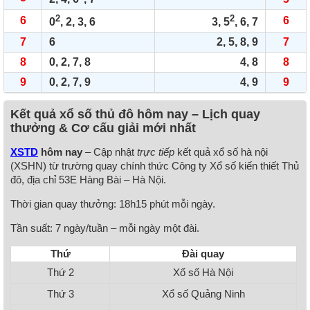
2
2
6
6
0
, 2, 3, 6
3, 5
, 6, 7
7
6
2, 5, 8, 9
7
8
0, 2, 7, 8
4, 8
8
9
0, 2, 7, 9
4, 9
9
Kết quả xổ số thủ đô hôm nay – Lịch quay
thưởng & Cơ cấu giải mới nhất
XSTD
hôm nay
– Cập nhật
trực tiếp
kết quả xổ số hà nội
(XSHN) từ trường quay chính thức Công ty Xổ số kiến thiết Thủ
đô, địa chỉ 53E Hàng Bài – Hà Nội.
Thời gian quay thưởng: 18h15 phút mỗi ngày.
Tần suất: 7 ngày/tuần – mỗi ngày một đài.
Thứ
Đài quay
Thứ 2
Xổ số Hà Nội
Thứ 3
Xổ số Quảng Ninh