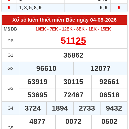
9
1, 3, 5, 8, 9
6, 9
9
Xổ số kiến thiết miền Bắc ngày 04-08-2026
Mã ĐB
10EK - 7EK - 12EK - 8EK - 1EK - 15EK
511
25
ĐB
35862
G1
96610
12077
G2
63919
30115
92661
G3
53695
72467
06518
3724
1894
2733
9432
G4
4877
0072
0502
G5