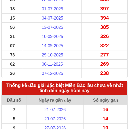
397
18
01-07-2025
394
15
04-07-2025
385
56
13-07-2025
326
31
10-09-2025
322
07
14-09-2025
277
73
29-10-2025
269
02
06-11-2025
238
26
07-12-2025
Thống kê đầu giải đặc biệt Miền Bắc lâu chưa về nhất
tính đến ngày hôm nay
Đầu số
Ngày ra gần đây
Số ngày gan
16
7
21-07-2026
14
5
23-07-2026
10
9
27-07-2026