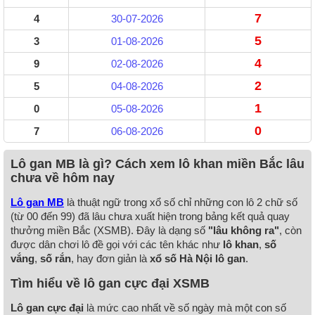
7
4
30-07-2026
5
3
01-08-2026
4
9
02-08-2026
2
5
04-08-2026
1
0
05-08-2026
0
7
06-08-2026
Lô gan MB là gì? Cách xem lô khan miền Bắc lâu
chưa về hôm nay
Lô gan MB
là thuật ngữ trong xổ số chỉ những con lô 2 chữ số
(từ 00 đến 99) đã lâu chưa xuất hiện trong bảng kết quả quay
thưởng miền Bắc (XSMB). Đây là dạng số
"lâu không ra"
, còn
được dân chơi lô đề gọi với các tên khác như
lô khan
,
số
vắng
,
số rắn
, hay đơn giản là
xổ số Hà Nội lô gan
.
Tìm hiểu về lô gan cực đại XSMB
Lô gan cực đại
là mức cao nhất về số ngày mà một con số