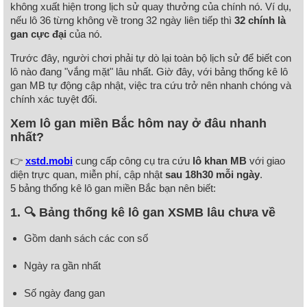
không xuất hiện trong lịch sử quay thưởng của chính nó. Ví dụ,
nếu lô 36 từng không về trong 32 ngày liên tiếp thì
32 chính là
gan cực đại
của nó.
Trước đây, người chơi phải tự dò lại toàn bộ lịch sử để biết con
lô nào đang "vắng mặt" lâu nhất. Giờ đây, với bảng thống kê lô
gan MB tự động cập nhật, việc tra cứu trở nên nhanh chóng và
chính xác tuyệt đối.
Xem lô gan miền Bắc hôm nay ở đâu nhanh
nhất?
👉
xstd.mobi
cung cấp công cụ tra cứu
lô khan MB
với giao
diện trực quan, miễn phí, cập nhật
sau 18h30 mỗi ngày
.
5 bảng thống kê lô gan miền Bắc bạn nên biết:
1. 🔍 Bảng thống kê lô gan XSMB lâu chưa về
Gồm danh sách các con số
Ngày ra gần nhất
Số ngày đang gan