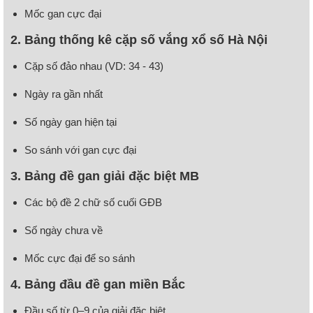
Mốc gan cực đại
2. Bảng thống kê cặp số vắng xổ số Hà Nội
Cặp số đảo nhau (VD: 34 - 43)
Ngày ra gần nhất
Số ngày gan hiện tại
So sánh với gan cực đại
3. Bảng đề gan giải đặc biệt MB
Các bộ đề 2 chữ số cuối GĐB
Số ngày chưa về
Mốc cực đại để so sánh
4. Bảng đầu đề gan miền Bắc
Đầu số từ 0–9 của giải đặc biệt