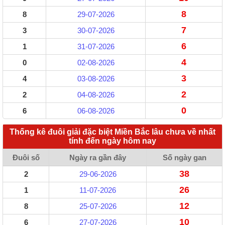
8
8
29-07-2026
7
3
30-07-2026
6
1
31-07-2026
4
0
02-08-2026
3
4
03-08-2026
2
2
04-08-2026
0
6
06-08-2026
Thống kê đuôi giải đặc biệt Miền Bắc lâu chưa về nhất
tính đến ngày hôm nay
Đuôi số
Ngày ra gần đây
Số ngày gan
38
2
29-06-2026
26
1
11-07-2026
12
8
25-07-2026
10
6
27-07-2026