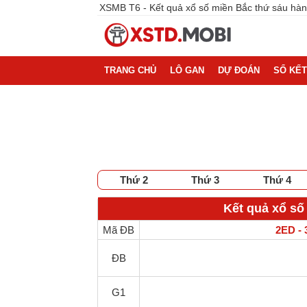
XSMB T6 - Kết quả xổ số miền Bắc thứ sáu hà
TRANG CHỦ
LÔ GAN
DỰ ĐOÁN
SỔ KẾT
Thứ 2
Thứ 3
Thứ 4
Kết quả xổ số
Mã ĐB
2ED - 
ĐB
G1