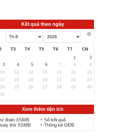
Kết quả theo ngày
2
T3
T4
T5
T6
T7
CN
1
2
7
8
9
3
4
5
6
10
11
12
13
14
15
16
17
18
19
20
21
22
23
24
25
26
27
28
29
30
31
Xem thêm tiện ích
ự đoán XSMB
Sổ kết quả
uay thử XSMB
Thống kê GĐB