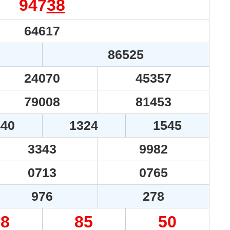
947
38
64617
86525
24070
45357
79008
81453
440
1324
1545
3343
9982
0713
0765
976
278
68
85
50