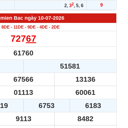
2
9
2,
3
, 5, 6
 mien Bac ngày 10-07-2026
 8DE - 11DE - 9DE - 4DE - 2DE
727
67
61760
51581
67566
13136
01113
60061
119
6753
6183
9113
8482