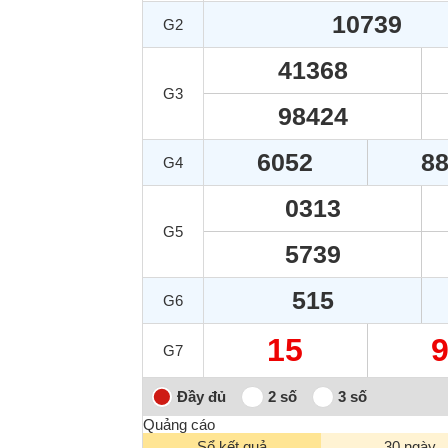
10739
G2
41368
G3
98424
6052
8
G4
0313
G5
5739
515
G6
15
G7
Quảng cáo
Sổ kết quả
30 ngày