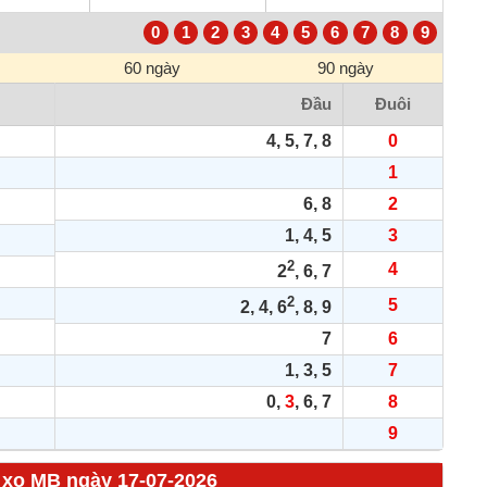
0
1
2
3
4
5
6
7
8
9
60 ngày
90 ngày
Đầu
Đuôi
4, 5, 7, 8
0
1
6, 8
2
1, 4, 5
3
2
4
2
, 6, 7
2
5
2, 4, 6
, 8, 9
7
6
1, 3, 5
7
0,
3
, 6, 7
8
9
 xo MB ngày 17-07-2026