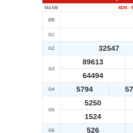
Mã ĐB
6DN - 
ĐB
G1
32547
G2
89613
G3
64494
5794
5
G4
5250
G5
1524
526
G6