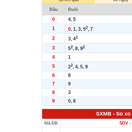
Đầu
Đuôi
0
4, 5
2
1
0
, 1, 3, 5
, 7
2
2
3, 4
2
2
3
5
, 8, 9
4
1
2
5
2
, 4, 5, 9
6
8
7
9
8
3
9
0, 8
SXMB - So xo 
Mã ĐB
5DV -