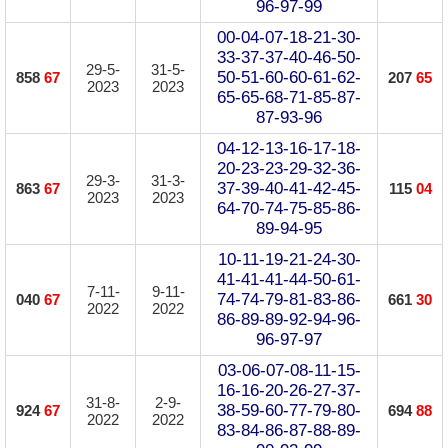
96-97-99
00-04-07-18-21-30-
33-37-37-40-46-50-
29-5-
31-5-
50-51-60-60-61-62-
858
67
207
65
2023
2023
65-65-68-71-85-87-
87-93-96
04-12-13-16-17-18-
20-23-23-29-32-36-
29-3-
31-3-
37-39-40-41-42-45-
863
67
115
04
2023
2023
64-70-74-75-85-86-
89-94-95
10-11-19-21-24-30-
41-41-41-44-50-61-
7-11-
9-11-
74-74-79-81-83-86-
040
67
661
30
2022
2022
86-89-89-92-94-96-
96-97-97
03-06-07-08-11-15-
16-16-20-26-27-37-
31-8-
2-9-
38-59-60-77-79-80-
924
67
694
88
2022
2022
83-84-86-87-88-89-