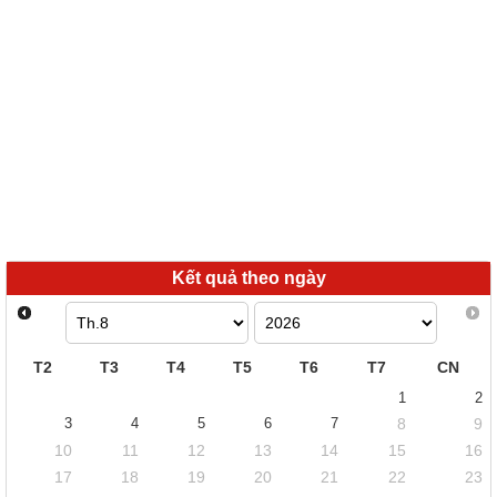
Kết quả theo ngày
T2
T3
T4
T5
T6
T7
CN
1
2
8
9
3
4
5
6
7
10
11
12
13
14
15
16
17
18
19
20
21
22
23