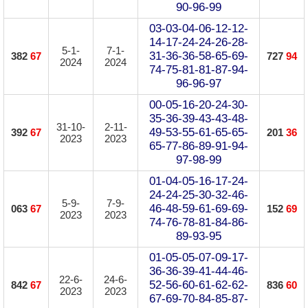
90-96-99
03-03-04-06-12-12-
14-17-24-24-26-28-
5-1-
7-1-
31-36-36-58-65-69-
382
67
727
94
2024
2024
74-75-81-81-87-94-
96-96-97
00-05-16-20-24-30-
35-36-39-43-43-48-
31-10-
2-11-
49-53-55-61-65-65-
392
67
201
36
2023
2023
65-77-86-89-91-94-
97-98-99
01-04-05-16-17-24-
24-24-25-30-32-46-
5-9-
7-9-
46-48-59-61-69-69-
063
67
152
69
2023
2023
74-76-78-81-84-86-
89-93-95
01-05-05-07-09-17-
36-36-39-41-44-46-
22-6-
24-6-
52-56-60-61-62-62-
842
67
836
60
2023
2023
67-69-70-84-85-87-