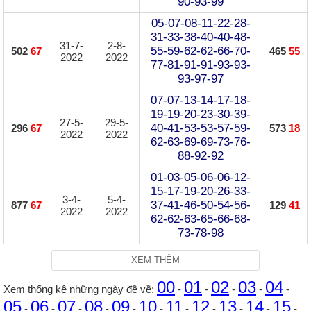
90-93-99
05-07-08-11-22-28-
31-33-38-40-40-48-
31-7-
2-8-
55-59-62-62-66-70-
502
67
465
55
2022
2022
77-81-91-91-93-93-
93-97-97
07-07-13-14-17-18-
19-19-20-23-30-39-
27-5-
29-5-
40-41-53-53-57-59-
296
67
573
18
2022
2022
62-63-69-69-73-76-
88-92-92
01-03-05-06-06-12-
15-17-19-20-26-33-
3-4-
5-4-
37-41-46-50-54-56-
877
67
129
41
2022
2022
62-62-63-65-66-68-
73-78-98
XEM THÊM
00
01
02
03
04
Xem thống kê những ngày đề về:
-
-
-
-
-
05
06
07
08
09
10
11
12
13
14
15
-
-
-
-
-
-
-
-
-
-
-