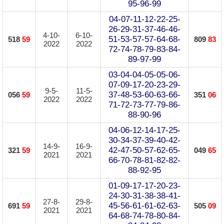
95-96-99
04-07-11-12-22-25-
26-29-31-37-46-46-
4-10-
6-10-
51-53-57-57-64-68-
518
59
809
83
2022
2022
72-74-78-79-83-84-
89-97-99
03-04-04-05-05-06-
07-09-17-20-23-29-
9-5-
11-5-
37-48-53-60-63-66-
056
59
351
06
2022
2022
71-72-73-77-79-86-
88-90-96
04-06-12-14-17-25-
30-34-37-39-40-42-
14-9-
16-9-
42-47-50-57-62-65-
321
59
049
65
2021
2021
66-70-78-81-82-82-
88-92-95
01-09-17-17-20-23-
24-30-31-38-38-41-
27-8-
29-8-
45-56-61-61-62-63-
691
59
505
09
2021
2021
64-68-74-78-80-84-