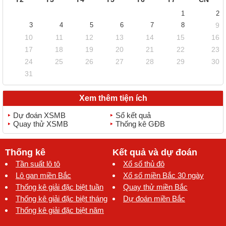
1
2
9
3
4
5
6
7
8
10
11
12
13
14
15
16
17
18
19
20
21
22
23
24
25
26
27
28
29
30
31
Xem thêm tiện ích
Dự đoán XSMB
Sổ kết quả
Quay thử XSMB
Thống kê GĐB
Thống kê
Kết quả và dự đoán
Tần suất lô tô
Xổ số thủ đô
Lô gan miền Bắc
Xổ số miền Bắc 30 ngày
Thống kê giải đặc biệt tuần
Quay thử miền Bắc
Thống kê giải đặc biệt tháng
Dự đoán miền Bắc
Thống kê giải đặc biệt năm