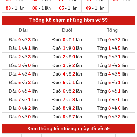
83
- 1 lần
06
- 1 lần
65
- 1 lần
09
- 1 lần
Thống kê chạm những hôm về
59
Đầu
Đuôi
Tổng
Đầu
0
về
3
lần
Đuôi
0
về
1
lần
Tổng
0
về
2
lần
Đầu
1
về
1
lần
Đuôi
1
về
0
lần
Tổng
1
về
5
lần
Đầu
2
về
3
lần
Đuôi
2
về
0
lần
Tổng
2
về
1
lần
Đầu
3
về
0
lần
Đuôi
3
về
2
lần
Tổng
3
về
2
lần
Đầu
4
về
4
lần
Đuôi
4
về
2
lần
Tổng
4
về
5
lần
Đầu
5
về
2
lần
Đuôi
5
về
1
lần
Tổng
5
về
1
lần
Đầu
6
về
4
lần
Đuôi
6
về
2
lần
Tổng
6
về
1
lần
Đầu
7
về
1
lần
Đuôi
7
về
3
lần
Tổng
7
về
0
lần
Đầu
8
về
2
lần
Đuôi
8
về
2
lần
Tổng
8
về
0
lần
Đầu
9
về
0
lần
Đuôi
9
về
7
lần
Tổng
9
về
3
lần
Xem thống kê những ngày đề về 59