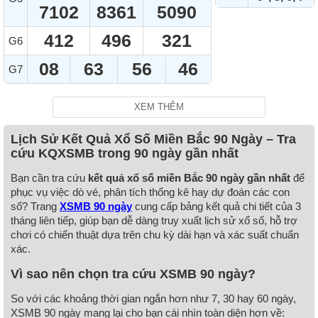
7102
8361
5090
412
496
321
G6
08
63
56
46
G7
XEM THÊM
Lịch Sử Kết Quả Xổ Số Miền Bắc 90 Ngày – Tra
cứu KQXSMB trong 90 ngày gần nhất
Bạn cần tra cứu
kết quả xổ số miền Bắc 90 ngày gần nhất
để
phục vụ việc dò vé, phân tích thống kê hay dự đoán các con
số? Trang
XSMB 90 ngày
cung cấp bảng kết quả chi tiết của 3
tháng liên tiếp, giúp bạn dễ dàng truy xuất lịch sử xổ số, hỗ trợ
chơi có chiến thuật dựa trên chu kỳ dài hạn và xác suất chuẩn
xác.
Vì sao nên chọn tra cứu XSMB 90 ngày?
So với các khoảng thời gian ngắn hơn như 7, 30 hay 60 ngày,
XSMB 90 ngày mang lại cho bạn cái nhìn toàn diện hơn về: