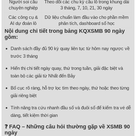
Người soi cầu
Theo dõi các chu kỳ cầu lô trong khung dài
chuyên nghiệp
3 tháng, 7, 10, 21, 30 ngày
Các công cụ &
Dữ liệu chuẩn làm đầu vào cho phần mềm
AI dự đoán lô
phân tích, dashboard số học
Nội dung chi tiết trong bảng KQXSMB 90 ngày
gồm:
Danh sách đầy đủ 90 kỳ quay liên tục từ hôm nay ngược về
trước 3 tháng
Hiển thị chi tiết ngày quay, thứ trong tuần, giải đặc biệt và
toàn bộ các giải từ Nhất đến Bảy
Bố cục rõ ràng, hỗ trợ lọc tìm theo ngày, thứ hoặc theo từng
giải riêng biệt
Tính năng tra cứu nhanh đầu số và đuôi số để kiểm tra vé dễ
dàng, tiết kiệm thời gian
❓ FAQ – Những câu hỏi thường gặp về XSMB 90
ngày