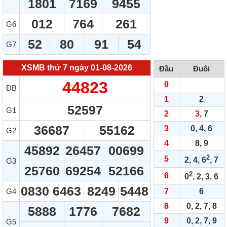
1801
7169
9455
012
764
261
G6
52
80
91
54
G7
XSMB thứ 7 ngày 01-08-2026
Đầu
Đuôi
44823
0
ĐB
1
2
52597
G1
2
3
, 7
36687
55162
3
0, 4, 6
G2
4
8, 9
45892
26457
00699
2
5
2, 4, 6
, 7
G3
25760
69254
52166
2
6
0
, 2, 3, 6
0830
6463
8249
5448
G4
7
6
8
0, 2, 7, 8
5888
1776
7682
9
0, 2, 7, 9
G5