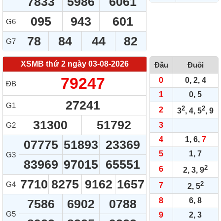
7833
5986
6061
095
943
601
G6
78
84
44
82
G7
XSMB thứ 2 ngày 03-08-2026
Đầu
Đuôi
79247
0
0, 2, 4
ĐB
1
0, 5
27241
G1
2
2
2
3
, 4, 5
, 9
31300
51792
G2
3
4
1, 6,
7
07775
51893
23369
5
1, 7
G3
83969
97015
65551
2
6
2, 3, 9
7710
8275
9162
1657
G4
2
7
2, 5
8
6, 8
7586
6902
0788
G5
9
2, 3