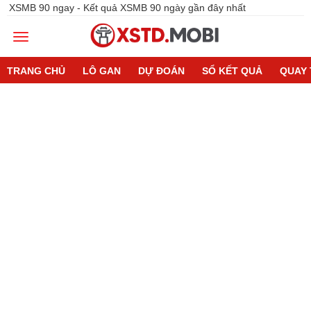
XSMB 90 ngay - Kết quả XSMB 90 ngày gần đây nhất
TRANG CHỦ
LÔ GAN
DỰ ĐOÁN
SỔ KẾT QUẢ
QUAY