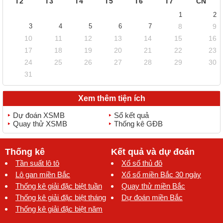
T2
T3
T4
T5
T6
T7
CN
1
2
8
9
3
4
5
6
7
10
11
12
13
14
15
16
17
18
19
20
21
22
23
24
25
26
27
28
29
30
31
Xem thêm tiện ích
Dự đoán XSMB
Sổ kết quả
Quay thử XSMB
Thống kê GĐB
Thống kê
Kết quả và dự đoán
Tần suất lô tô
Xổ số thủ đô
Lô gan miền Bắc
Xổ số miền Bắc 30 ngày
Thống kê giải đặc biệt tuần
Quay thử miền Bắc
Thống kê giải đặc biệt tháng
Dự đoán miền Bắc
Thống kê giải đặc biệt năm