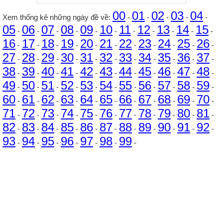
00
01
02
03
04
Xem thống kê những ngày đề về:
-
-
-
-
-
05
06
07
08
09
10
11
12
13
14
15
-
-
-
-
-
-
-
-
-
-
-
16
17
18
19
20
21
22
23
24
25
26
-
-
-
-
-
-
-
-
-
-
-
27
28
29
30
31
32
33
34
35
36
37
-
-
-
-
-
-
-
-
-
-
-
38
39
40
41
42
43
44
45
46
47
48
-
-
-
-
-
-
-
-
-
-
-
49
50
51
52
53
54
55
56
57
58
59
-
-
-
-
-
-
-
-
-
-
-
60
61
62
63
64
65
66
67
68
69
70
-
-
-
-
-
-
-
-
-
-
-
71
72
73
74
75
76
77
78
79
80
81
-
-
-
-
-
-
-
-
-
-
-
82
83
84
85
86
87
88
89
90
91
92
-
-
-
-
-
-
-
-
-
-
-
93
94
95
96
97
98
99
-
-
-
-
-
-
-