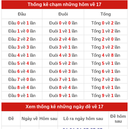
Thống kê chạm những hôm về
17
Đầu
Đuôi
Tổng
Đầu
0
về
1
lần
Đuôi
0
về
0
lần
Tổng
0
về
2
lần
Đầu
1
về
0
lần
Đuôi
1
về
1
lần
Tổng
1
về
2
lần
Đầu
2
về
2
lần
Đuôi
2
về
4
lần
Tổng
2
về
0
lần
Đầu
3
về
3
lần
Đuôi
3
về
1
lần
Tổng
3
về
2
lần
Đầu
4
về
1
lần
Đuôi
4
về
3
lần
Tổng
4
về
8
lần
Đầu
5
về
4
lần
Đuôi
5
về
2
lần
Tổng
5
về
1
lần
Đầu
6
về
4
lần
Đuôi
6
về
3
lần
Tổng
6
về
1
lần
Đầu
7
về
0
lần
Đuôi
7
về
1
lần
Tổng
7
về
2
lần
Đầu
8
về
4
lần
Đuôi
8
về
4
lần
Tổng
8
về
1
lần
Đầu
9
về
1
lần
Đuôi
9
về
1
lần
Tổng
9
về
1
lần
Xem thống kê những ngày đề về 17
Đề hôm
Đề
Ngày về
Hôm sau
Lô ra ngày hôm sau
sau