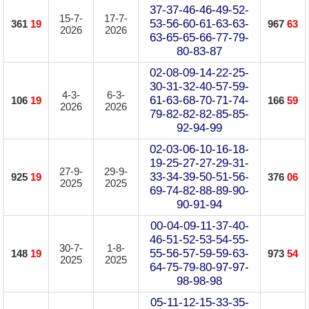
37-37-46-46-49-52-
15-7-
17-7-
53-56-60-61-63-63-
361
19
967
63
2026
2026
63-65-65-66-77-79-
80-83-87
02-08-09-14-22-25-
30-31-32-40-57-59-
4-3-
6-3-
61-63-68-70-71-74-
106
19
166
59
2026
2026
79-82-82-82-85-85-
92-94-99
02-03-06-10-16-18-
19-25-27-27-29-31-
27-9-
29-9-
33-34-39-50-51-56-
925
19
376
06
2025
2025
69-74-82-88-89-90-
90-91-94
00-04-09-11-37-40-
46-51-52-53-54-55-
30-7-
1-8-
55-56-57-59-59-63-
148
19
973
54
2025
2025
64-75-79-80-97-97-
98-98-98
05-11-12-15-33-35-