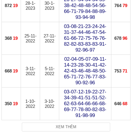
28-1-
30-1-
38-42-48-48-54-56-
872
19
764
79
2023
2023
66-71-79-84-88-89-
93-94-98
03-08-21-23-24-24-
31-37-44-46-47-54-
25-11-
27-11-
61-66-72-75-76-76-
368
19
678
96
2022
2022
82-82-83-83-83-91-
92-96-97
02-04-05-07-09-11-
14-23-28-30-41-42-
3-11-
5-11-
42-43-46-48-48-50-
668
19
753
71
2022
2022
65-71-72-76-77-83-
90-92-96
03-07-12-19-22-27-
34-39-41-51-51-52-
1-10-
3-10-
62-63-64-66-66-68-
350
19
646
68
2022
2022
69-77-78-80-82-83-
91-98-99
XEM THÊM