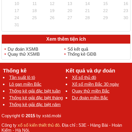
10
11
12
13
14
15
16
17
18
19
20
21
22
23
24
25
26
27
28
29
30
31
Xem thêm tiện ích
Dự đoán XSMB
Sổ kết quả
Quay thử XSMB
Thống kê GĐB
Thống kê
Kết quả và dự đoán
Tần suất lô tô
Xổ số thủ đô
Lô gan miền Bắc
Xổ số miền Bắc 30 ngày
Thống kê giải đặc biệt tuần
Quay thử miền Bắc
Thống kê giải đặc biệt tháng
Dự đoán miền Bắc
Thống kê giải đặc biệt năm
Copyright
© 2015
by xstd.mobi
Công ty
xổ số kiến thiết thủ đô
. Địa chỉ : 53E - Hàng Bài - Hoàn
Kiếm - Hà Nội.