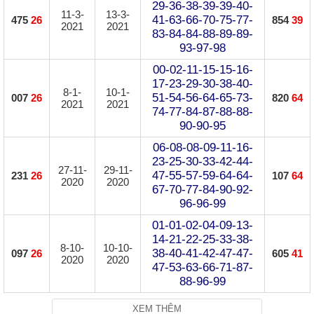
29-36-38-39-39-40-
11-3-
13-3-
41-63-66-70-75-77-
475
26
854
39
2021
2021
83-84-84-88-89-89-
93-97-98
00-02-11-15-15-16-
17-23-29-30-38-40-
8-1-
10-1-
51-54-56-64-65-73-
007
26
820
64
2021
2021
74-77-84-87-88-88-
90-90-95
06-08-08-09-11-16-
23-25-30-33-42-44-
27-11-
29-11-
47-55-57-59-64-64-
231
26
107
64
2020
2020
67-70-77-84-90-92-
96-96-99
01-01-02-04-09-13-
14-21-22-25-33-38-
8-10-
10-10-
38-40-41-42-47-47-
097
26
605
41
2020
2020
47-53-63-66-71-87-
88-96-99
XEM THÊM