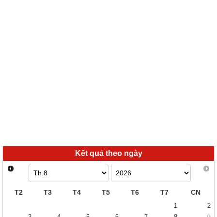
Kết quả theo ngày
T2
T3
T4
T5
T6
T7
CN
1
2
9
3
4
5
6
7
8