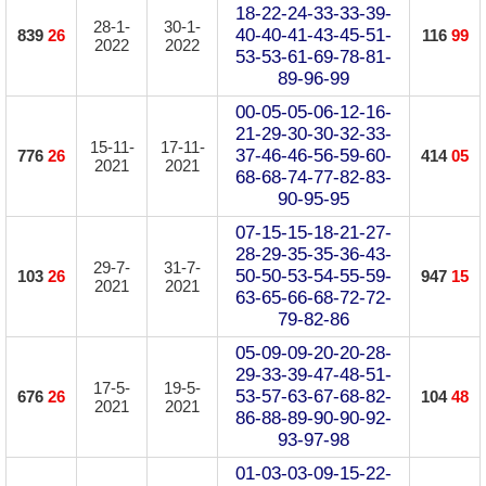
18-22-24-33-33-39-
28-1-
30-1-
40-40-41-43-45-51-
839
26
116
99
2022
2022
53-53-61-69-78-81-
89-96-99
00-05-05-06-12-16-
21-29-30-30-32-33-
15-11-
17-11-
37-46-46-56-59-60-
776
26
414
05
2021
2021
68-68-74-77-82-83-
90-95-95
07-15-15-18-21-27-
28-29-35-35-36-43-
29-7-
31-7-
50-50-53-54-55-59-
103
26
947
15
2021
2021
63-65-66-68-72-72-
79-82-86
05-09-09-20-20-28-
29-33-39-47-48-51-
17-5-
19-5-
53-57-63-67-68-82-
676
26
104
48
2021
2021
86-88-89-90-90-92-
93-97-98
01-03-03-09-15-22-