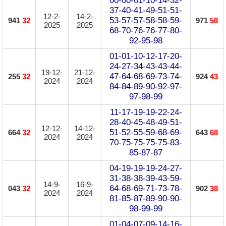
00-00-01-10-14-32-
37-40-41-49-51-51-
12-2-
14-2-
53-57-57-58-58-59-
941
32
971
58
2025
2025
68-70-76-76-77-80-
92-95-98
01-01-10-12-17-20-
24-27-34-43-43-44-
19-12-
21-12-
47-64-68-69-73-74-
255
32
924
43
2024
2024
84-84-89-90-92-97-
97-98-99
11-17-19-19-22-24-
28-40-45-48-49-51-
12-12-
14-12-
51-52-55-59-68-69-
664
32
643
68
2024
2024
70-75-75-75-75-83-
85-87-87
04-19-19-19-24-27-
31-38-38-39-43-59-
14-9-
16-9-
64-68-69-71-73-78-
043
32
902
38
2024
2024
81-85-87-89-90-90-
98-99-99
01-04-07-09-14-16-