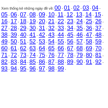
00
01
02
03
04
Xem thống kê những ngày đề về:
-
-
-
-
-
05
06
07
08
09
10
11
12
13
14
15
-
-
-
-
-
-
-
-
-
-
-
16
17
18
19
20
21
22
23
24
25
26
-
-
-
-
-
-
-
-
-
-
-
27
28
29
30
31
32
33
34
35
36
37
-
-
-
-
-
-
-
-
-
-
-
38
39
40
41
42
43
44
45
46
47
48
-
-
-
-
-
-
-
-
-
-
-
49
50
51
52
53
54
55
56
57
58
59
-
-
-
-
-
-
-
-
-
-
-
60
61
62
63
64
65
66
67
68
69
70
-
-
-
-
-
-
-
-
-
-
-
71
72
73
74
75
76
77
78
79
80
81
-
-
-
-
-
-
-
-
-
-
-
82
83
84
85
86
87
88
89
90
91
92
-
-
-
-
-
-
-
-
-
-
-
93
94
95
96
97
98
99
-
-
-
-
-
-
-