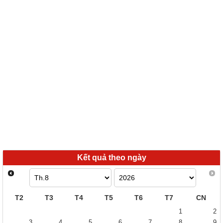
Kết quả theo ngày
T2
T3
T4
T5
T6
T7
CN
1
2
3
4
5
6
7
8
9