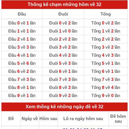
Thống kê chạm những hôm về
32
Đầu
Đuôi
Tổng
Đầu
0
về
1
lần
Đuôi
0
về
2
lần
Tổng
0
về
2
lần
Đầu
1
về
1
lần
Đuôi
1
về
0
lần
Tổng
1
về
2
lần
Đầu
2
về
1
lần
Đuôi
2
về
2
lần
Tổng
2
về
2
lần
Đầu
3
về
3
lần
Đuôi
3
về
2
lần
Tổng
3
về
2
lần
Đầu
4
về
1
lần
Đuôi
4
về
2
lần
Tổng
4
về
3
lần
Đầu
5
về
6
lần
Đuôi
5
về
3
lần
Tổng
5
về
1
lần
Đầu
6
về
2
lần
Đuôi
6
về
1
lần
Tổng
6
về
1
lần
Đầu
7
về
3
lần
Đuôi
7
về
3
lần
Tổng
7
về
3
lần
Đầu
8
về
1
lần
Đuôi
8
về
3
lần
Tổng
8
về
4
lần
Đầu
9
về
1
lần
Đuôi
9
về
2
lần
Tổng
9
về
0
lần
Xem thống kê những ngày đề về 32
Đề hôm
Đề
Ngày về
Hôm sau
Lô ra ngày hôm sau
sau