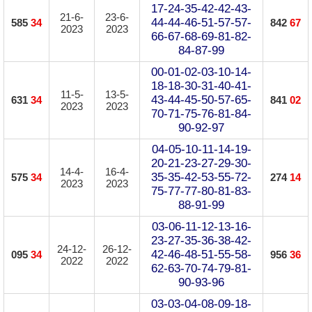
17-24-35-42-42-43-
21-6-
23-6-
44-44-46-51-57-57-
585
34
842
67
2023
2023
66-67-68-69-81-82-
84-87-99
00-01-02-03-10-14-
18-18-30-31-40-41-
11-5-
13-5-
43-44-45-50-57-65-
631
34
841
02
2023
2023
70-71-75-76-81-84-
90-92-97
04-05-10-11-14-19-
20-21-23-27-29-30-
14-4-
16-4-
35-35-42-53-55-72-
575
34
274
14
2023
2023
75-77-77-80-81-83-
88-91-99
03-06-11-12-13-16-
23-27-35-36-38-42-
24-12-
26-12-
42-46-48-51-55-58-
095
34
956
36
2022
2022
62-63-70-74-79-81-
90-93-96
03-03-04-08-09-18-