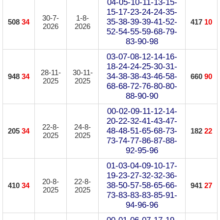
04-05-10-11-13-15-
15-17-23-24-24-35-
30-7-
1-8-
35-38-39-39-41-52-
508
34
417
10
2026
2026
52-54-55-59-68-79-
83-90-98
03-07-08-12-14-16-
18-24-24-25-30-31-
28-11-
30-11-
34-38-38-43-46-58-
948
34
660
90
2025
2025
68-68-72-76-80-80-
88-90-90
00-02-09-11-12-14-
20-22-32-41-43-47-
22-8-
24-8-
48-48-51-65-68-73-
205
34
182
22
2025
2025
73-74-77-86-87-88-
92-95-96
01-03-04-09-10-17-
19-23-27-32-32-36-
20-8-
22-8-
38-50-57-58-65-66-
410
34
941
27
2025
2025
73-83-83-83-85-91-
94-96-96