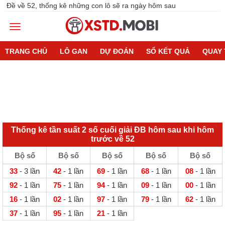
Đề về 52, thống kê những con lô sẽ ra ngày hôm sau
TRANG CHỦ
LÔ GAN
DỰ ĐOÁN
SỔ KẾT QUẢ
QUAY
Thống kê tần suất 2 số cuối giải ĐB hôm sau khi hôm
trước về 52
Bộ số
Bộ số
Bộ số
Bộ số
Bộ số
33
- 3 lần
42
- 1 lần
69
- 1 lần
68
- 1 lần
08
- 1 lần
92
- 1 lần
75
- 1 lần
94
- 1 lần
09
- 1 lần
00
- 1 lần
16
- 1 lần
02
- 1 lần
97
- 1 lần
79
- 1 lần
62
- 1 lần
37
- 1 lần
95
- 1 lần
21
- 1 lần