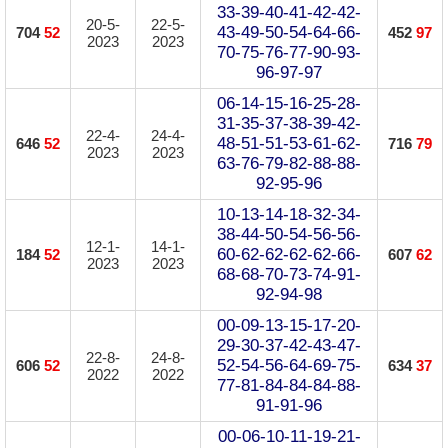
33-39-40-41-42-42-
20-5-
22-5-
43-49-50-54-64-66-
704
52
452
97
2023
2023
70-75-76-77-90-93-
96-97-97
06-14-15-16-25-28-
31-35-37-38-39-42-
22-4-
24-4-
48-51-51-53-61-62-
646
52
716
79
2023
2023
63-76-79-82-88-88-
92-95-96
10-13-14-18-32-34-
38-44-50-54-56-56-
12-1-
14-1-
60-62-62-62-62-66-
184
52
607
62
2023
2023
68-68-70-73-74-91-
92-94-98
00-09-13-15-17-20-
29-30-37-42-43-47-
22-8-
24-8-
52-54-56-64-69-75-
606
52
634
37
2022
2022
77-81-84-84-84-88-
91-91-96
00-06-10-11-19-21-