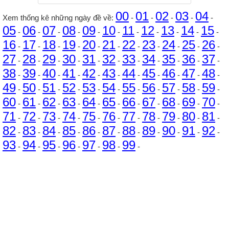
00
01
02
03
04
Xem thống kê những ngày đề về:
-
-
-
-
-
05
06
07
08
09
10
11
12
13
14
15
-
-
-
-
-
-
-
-
-
-
-
16
17
18
19
20
21
22
23
24
25
26
-
-
-
-
-
-
-
-
-
-
-
27
28
29
30
31
32
33
34
35
36
37
-
-
-
-
-
-
-
-
-
-
-
38
39
40
41
42
43
44
45
46
47
48
-
-
-
-
-
-
-
-
-
-
-
49
50
51
52
53
54
55
56
57
58
59
-
-
-
-
-
-
-
-
-
-
-
60
61
62
63
64
65
66
67
68
69
70
-
-
-
-
-
-
-
-
-
-
-
71
72
73
74
75
76
77
78
79
80
81
-
-
-
-
-
-
-
-
-
-
-
82
83
84
85
86
87
88
89
90
91
92
-
-
-
-
-
-
-
-
-
-
-
93
94
95
96
97
98
99
-
-
-
-
-
-
-