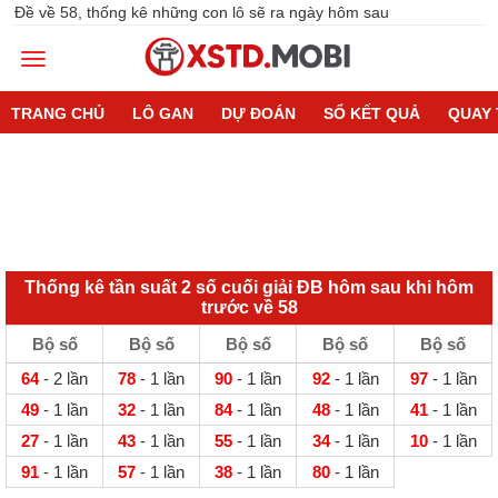
Đề về 58, thống kê những con lô sẽ ra ngày hôm sau
TRANG CHỦ
LÔ GAN
DỰ ĐOÁN
SỔ KẾT QUẢ
QUAY
Thống kê tần suất 2 số cuối giải ĐB hôm sau khi hôm
trước về 58
Bộ số
Bộ số
Bộ số
Bộ số
Bộ số
64
- 2 lần
78
- 1 lần
90
- 1 lần
92
- 1 lần
97
- 1 lần
49
- 1 lần
32
- 1 lần
84
- 1 lần
48
- 1 lần
41
- 1 lần
27
- 1 lần
43
- 1 lần
55
- 1 lần
34
- 1 lần
10
- 1 lần
91
- 1 lần
57
- 1 lần
38
- 1 lần
80
- 1 lần