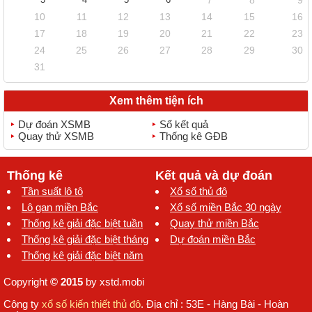
10
11
12
13
14
15
16
17
18
19
20
21
22
23
24
25
26
27
28
29
30
31
Xem thêm tiện ích
Dự đoán XSMB
Sổ kết quả
Quay thử XSMB
Thống kê GĐB
Thống kê
Kết quả và dự đoán
Tần suất lô tô
Xổ số thủ đô
Lô gan miền Bắc
Xổ số miền Bắc 30 ngày
Thống kê giải đặc biệt tuần
Quay thử miền Bắc
Thống kê giải đặc biệt tháng
Dự đoán miền Bắc
Thống kê giải đặc biệt năm
Copyright
© 2015
by xstd.mobi
Công ty
xổ số kiến thiết thủ đô
. Địa chỉ : 53E - Hàng Bài - Hoàn