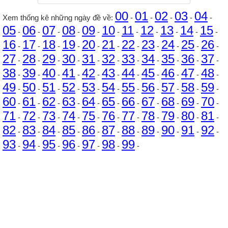
00
01
02
03
04
Xem thống kê những ngày đề về:
-
-
-
-
-
05
06
07
08
09
10
11
12
13
14
15
-
-
-
-
-
-
-
-
-
-
-
16
17
18
19
20
21
22
23
24
25
26
-
-
-
-
-
-
-
-
-
-
-
27
28
29
30
31
32
33
34
35
36
37
-
-
-
-
-
-
-
-
-
-
-
38
39
40
41
42
43
44
45
46
47
48
-
-
-
-
-
-
-
-
-
-
-
49
50
51
52
53
54
55
56
57
58
59
-
-
-
-
-
-
-
-
-
-
-
60
61
62
63
64
65
66
67
68
69
70
-
-
-
-
-
-
-
-
-
-
-
71
72
73
74
75
76
77
78
79
80
81
-
-
-
-
-
-
-
-
-
-
-
82
83
84
85
86
87
88
89
90
91
92
-
-
-
-
-
-
-
-
-
-
-
93
94
95
96
97
98
99
-
-
-
-
-
-
-