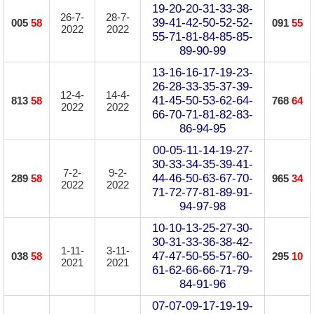
19-20-20-31-33-38-
26-7-
28-7-
39-41-42-50-52-52-
005
58
091
55
2022
2022
55-71-81-84-85-85-
89-90-99
13-16-16-17-19-23-
26-28-33-35-37-39-
12-4-
14-4-
41-45-50-53-62-64-
813
58
768
64
2022
2022
66-70-71-81-82-83-
86-94-95
00-05-11-14-19-27-
30-33-34-35-39-41-
7-2-
9-2-
44-46-50-63-67-70-
289
58
965
34
2022
2022
71-72-77-81-89-91-
94-97-98
10-10-13-25-27-30-
30-31-33-36-38-42-
1-11-
3-11-
47-47-50-55-57-60-
038
58
295
10
2021
2021
61-62-66-66-71-79-
84-91-96
07-07-09-17-19-19-