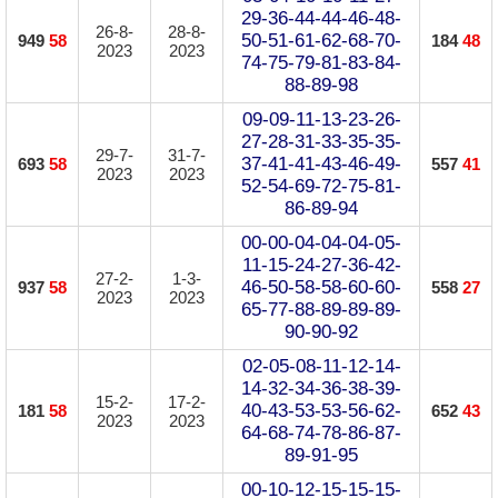
29-36-44-44-46-48-
26-8-
28-8-
50-51-61-62-68-70-
949
58
184
48
2023
2023
74-75-79-81-83-84-
88-89-98
09-09-11-13-23-26-
27-28-31-33-35-35-
29-7-
31-7-
37-41-41-43-46-49-
693
58
557
41
2023
2023
52-54-69-72-75-81-
86-89-94
00-00-04-04-04-05-
11-15-24-27-36-42-
27-2-
1-3-
46-50-58-58-60-60-
937
58
558
27
2023
2023
65-77-88-89-89-89-
90-90-92
02-05-08-11-12-14-
14-32-34-36-38-39-
15-2-
17-2-
40-43-53-53-56-62-
181
58
652
43
2023
2023
64-68-74-78-86-87-
89-91-95
00-10-12-15-15-15-