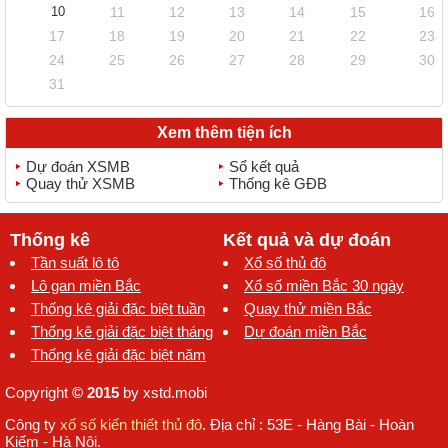
11
12
13
14
15
16
10
17
18
19
20
21
22
23
24
25
26
27
28
29
30
31
Xem thêm tiện ích
Dự đoán XSMB
Sổ kết quả
Quay thử XSMB
Thống kê GĐB
Thống kê
Kết quả và dự đoán
Tần suất lô tô
Xổ số thủ đô
Lô gan miền Bắc
Xổ số miền Bắc 30 ngày
Thống kê giải đặc biệt tuần
Quay thử miền Bắc
Thống kê giải đặc biệt tháng
Dự đoán miền Bắc
Thống kê giải đặc biệt năm
Copyright
© 2015
by xstd.mobi
Công ty
xổ số kiến thiết thủ đô
. Địa chỉ : 53E - Hàng Bài - Hoàn
Kiếm - Hà Nội.