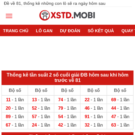
Đề về 81, thống kê những con lô sẽ ra ngày hôm sau
TRANG CHỦ
LÔ GAN
DỰ ĐOÁN
SỔ KẾT QUẢ
QUAY
Thống kê tần suất 2 số cuối giải ĐB hôm sau khi hôm
trước về 81
Bộ số
Bộ số
Bộ số
Bộ số
Bộ số
11
- 1 lần
13
- 1 lần
74
- 1 lần
22
- 1 lần
69
- 1 lần
20
- 1 lần
52
- 1 lần
79
- 1 lần
46
- 1 lần
44
- 1 lần
89
- 1 lần
57
- 1 lần
54
- 1 lần
91
- 1 lần
47
- 1 lần
67
- 1 lần
24
- 1 lần
42
- 1 lần
32
- 1 lần
63
- 1 lần