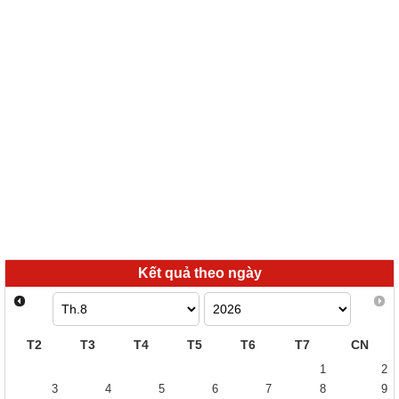
Kết quả theo ngày
T2
T3
T4
T5
T6
T7
CN
1
2
3
4
5
6
7
8
9