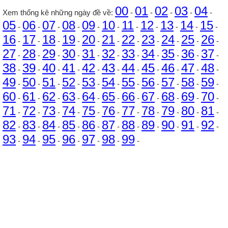
00
01
02
03
04
Xem thống kê những ngày đề về:
-
-
-
-
-
05
06
07
08
09
10
11
12
13
14
15
-
-
-
-
-
-
-
-
-
-
-
16
17
18
19
20
21
22
23
24
25
26
-
-
-
-
-
-
-
-
-
-
-
27
28
29
30
31
32
33
34
35
36
37
-
-
-
-
-
-
-
-
-
-
-
38
39
40
41
42
43
44
45
46
47
48
-
-
-
-
-
-
-
-
-
-
-
49
50
51
52
53
54
55
56
57
58
59
-
-
-
-
-
-
-
-
-
-
-
60
61
62
63
64
65
66
67
68
69
70
-
-
-
-
-
-
-
-
-
-
-
71
72
73
74
75
76
77
78
79
80
81
-
-
-
-
-
-
-
-
-
-
-
82
83
84
85
86
87
88
89
90
91
92
-
-
-
-
-
-
-
-
-
-
-
93
94
95
96
97
98
99
-
-
-
-
-
-
-