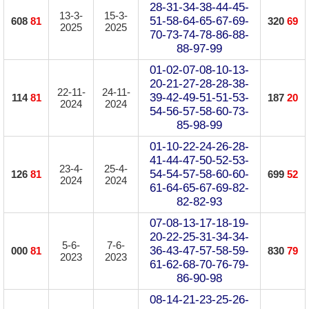
28-31-34-38-44-45-
13-3-
15-3-
51-58-64-65-67-69-
608
81
320
69
2025
2025
70-73-74-78-86-88-
88-97-99
01-02-07-08-10-13-
20-21-27-28-28-38-
22-11-
24-11-
39-42-49-51-51-53-
114
81
187
20
2024
2024
54-56-57-58-60-73-
85-98-99
01-10-22-24-26-28-
41-44-47-50-52-53-
23-4-
25-4-
54-54-57-58-60-60-
126
81
699
52
2024
2024
61-64-65-67-69-82-
82-82-93
07-08-13-17-18-19-
20-22-25-31-34-34-
5-6-
7-6-
36-43-47-57-58-59-
000
81
830
79
2023
2023
61-62-68-70-76-79-
86-90-98
08-14-21-23-25-26-