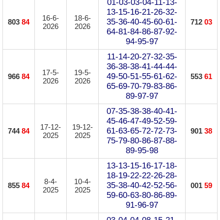
01-03-03-04-11-13-
13-15-16-21-26-32-
16-6-
18-6-
35-36-40-45-60-61-
803
84
712
03
2026
2026
64-81-84-86-87-92-
94-95-97
11-14-20-27-32-35-
36-38-38-41-44-44-
17-5-
19-5-
49-50-51-55-61-62-
966
84
553
61
2026
2026
65-69-70-79-83-86-
89-97-97
07-35-38-38-40-41-
45-46-47-49-52-59-
17-12-
19-12-
61-63-65-72-72-73-
744
84
901
38
2025
2025
75-79-80-86-87-88-
89-95-98
13-13-15-16-17-18-
18-19-22-22-26-28-
8-4-
10-4-
35-38-40-42-52-56-
855
84
001
59
2025
2025
59-60-63-80-86-89-
91-96-97