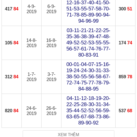
12-16-37-40-41-50-
4-9-
6-9-
51-53-55-57-58-70-
417
84
300
51
2019
2019
71-78-85-89-90-94-
94-96-99
03-11-21-21-22-25-
35-36-38-39-47-48-
14-8-
16-8-
49-52-52-53-55-55-
105
84
174
74
2019
2019
56-57-61-74-76-77-
80-83-91
00-01-04-07-15-16-
19-24-24-30-31-33-
1-7-
3-7-
38-50-55-56-58-67-
312
84
859
78
2019
2019
72-74-75-77-78-79-
84-88-95
04-11-12-18-19-20-
22-25-28-30-31-34-
24-6-
26-6-
35-44-52-52-56-59-
820
84
537
68
2019
2019
63-65-67-68-73-86-
89-90-92
XEM THÊM