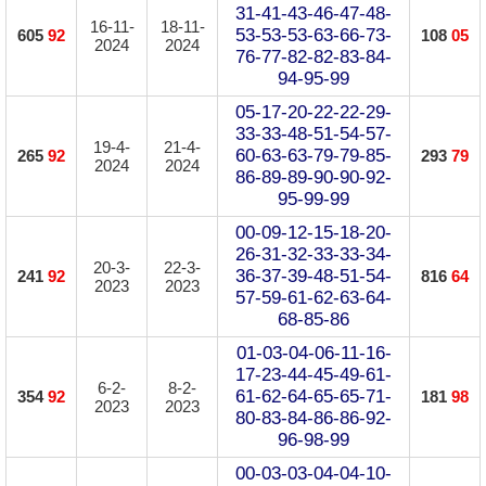
31-41-43-46-47-48-
16-11-
18-11-
53-53-53-63-66-73-
605
92
108
05
2024
2024
76-77-82-82-83-84-
94-95-99
05-17-20-22-22-29-
33-33-48-51-54-57-
19-4-
21-4-
60-63-63-79-79-85-
265
92
293
79
2024
2024
86-89-89-90-90-92-
95-99-99
00-09-12-15-18-20-
26-31-32-33-33-34-
20-3-
22-3-
36-37-39-48-51-54-
241
92
816
64
2023
2023
57-59-61-62-63-64-
68-85-86
01-03-04-06-11-16-
17-23-44-45-49-61-
6-2-
8-2-
61-62-64-65-65-71-
354
92
181
98
2023
2023
80-83-84-86-86-92-
96-98-99
00-03-03-04-04-10-