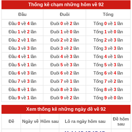
Thống kê chạm những hôm về
92
Đầu
Đuôi
Tổng
Đầu
0
về
4
lần
Đuôi
0
về
2
lần
Tổng
0
về
1
lần
Đầu
1
về
2
lần
Đuôi
1
về
0
lần
Tổng
1
về
0
lần
Đầu
2
về
1
lần
Đuôi
2
về
2
lần
Tổng
2
về
3
lần
Đầu
3
về
3
lần
Đuôi
3
về
2
lần
Tổng
3
về
3
lần
Đầu
4
về
1
lần
Đuôi
4
về
3
lần
Tổng
4
về
1
lần
Đầu
5
về
1
lần
Đuôi
5
về
3
lần
Tổng
5
về
3
lần
Đầu
6
về
3
lần
Đuôi
6
về
2
lần
Tổng
6
về
4
lần
Đầu
7
về
3
lần
Đuôi
7
về
1
lần
Tổng
7
về
2
lần
Đầu
8
về
1
lần
Đuôi
8
về
3
lần
Tổng
8
về
3
lần
Đầu
9
về
1
lần
Đuôi
9
về
2
lần
Tổng
9
về
0
lần
Xem thống kê những ngày đề về 92
Đề hôm
Đề
Ngày về
Hôm sau
Lô ra ngày hôm sau
sau