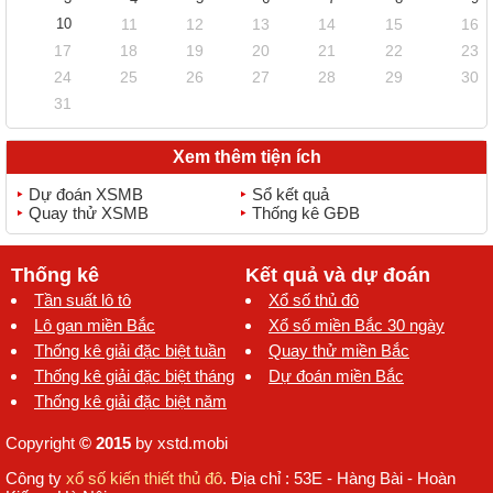
11
12
13
14
15
16
10
17
18
19
20
21
22
23
24
25
26
27
28
29
30
31
Xem thêm tiện ích
Dự đoán XSMB
Sổ kết quả
Quay thử XSMB
Thống kê GĐB
Thống kê
Kết quả và dự đoán
Tần suất lô tô
Xổ số thủ đô
Lô gan miền Bắc
Xổ số miền Bắc 30 ngày
Thống kê giải đặc biệt tuần
Quay thử miền Bắc
Thống kê giải đặc biệt tháng
Dự đoán miền Bắc
Thống kê giải đặc biệt năm
Copyright
© 2015
by xstd.mobi
Công ty
xổ số kiến thiết thủ đô
. Địa chỉ : 53E - Hàng Bài - Hoàn