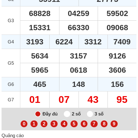
68828
04259
59502
G3
15331
66330
09068
3193
6224
3312
7409
G4
5634
3157
9126
G5
5965
0618
3606
465
148
156
G6
01
07
43
95
G7
0
1
2
3
4
5
6
7
8
9
Quảng cáo