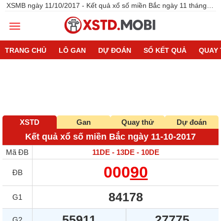
XSMB ngày 11/10/2017 - Kết quả xổ số miền Bắc ngày 11 tháng 10 năm 2017
TRANG CHỦ
LÔ GAN
DỰ ĐOÁN
SỔ KẾT QUẢ
QUAY
XSTD
Gan
Quay thử
Dự đoán
Kết quả xổ số miền Bắc ngày 11-10-2017
Mã ĐB
11DE - 13DE - 10DE
000
90
ĐB
84178
G1
55911
27775
G2