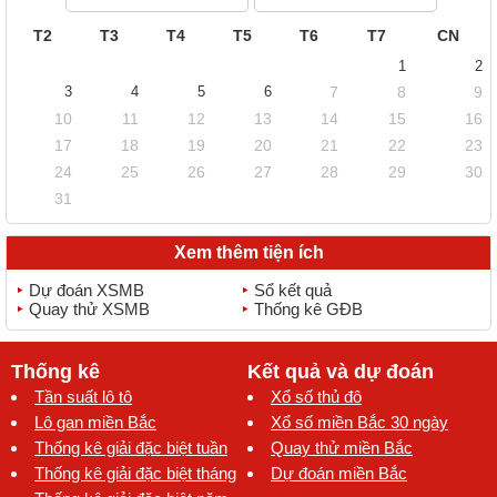
T2
T3
T4
T5
T6
T7
CN
1
2
7
8
9
3
4
5
6
10
11
12
13
14
15
16
17
18
19
20
21
22
23
24
25
26
27
28
29
30
31
Xem thêm tiện ích
Dự đoán XSMB
Sổ kết quả
Quay thử XSMB
Thống kê GĐB
Thống kê
Kết quả và dự đoán
Tần suất lô tô
Xổ số thủ đô
Lô gan miền Bắc
Xổ số miền Bắc 30 ngày
Thống kê giải đặc biệt tuần
Quay thử miền Bắc
Thống kê giải đặc biệt tháng
Dự đoán miền Bắc