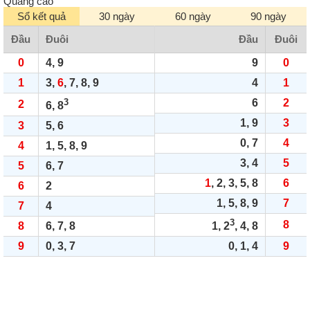
Quảng cáo
Sổ kết quả
30 ngày
60 ngày
90 ngày
Đầu
Đuôi
Đầu
Đuôi
0
4, 9
9
0
1
3,
6
, 7, 8, 9
4
1
3
6
2
2
6, 8
1, 9
3
3
5, 6
0, 7
4
4
1, 5, 8, 9
3, 4
5
5
6, 7
1
, 2, 3, 5, 8
6
6
2
1, 5, 8, 9
7
7
4
3
8
8
6, 7, 8
1, 2
, 4, 8
9
0, 3, 7
0, 1, 4
9