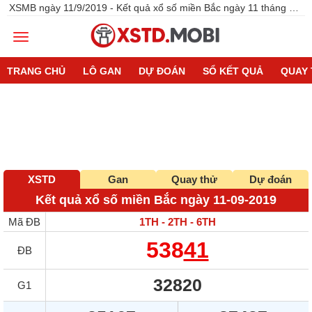
XSMB ngày 11/9/2019 - Kết quả xổ số miền Bắc ngày 11 tháng 9 năm 2019
TRANG CHỦ
LÔ GAN
DỰ ĐOÁN
SỔ KẾT QUẢ
QUAY
XSTD
Gan
Quay thử
Dự đoán
Kết quả xổ số miền Bắc ngày 11-09-2019
Mã ĐB
1TH - 2TH - 6TH
538
41
ĐB
32820
G1