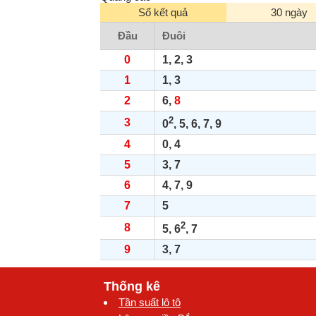
Sổ kết quả
30 ngày
Đầu
Đuôi
0
1, 2, 3
1
1, 3
2
6,
8
2
3
0
, 5, 6, 7, 9
4
0, 4
5
3, 7
6
4, 7, 9
7
5
2
8
5, 6
, 7
9
3, 7
Thống kê
Tần suất lô tô