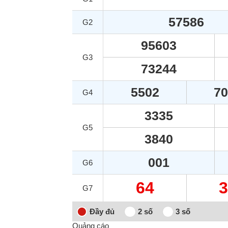
57586
G2
95603
G3
73244
5502
7
G4
3335
G5
3840
001
G6
64
G7
Quảng cáo