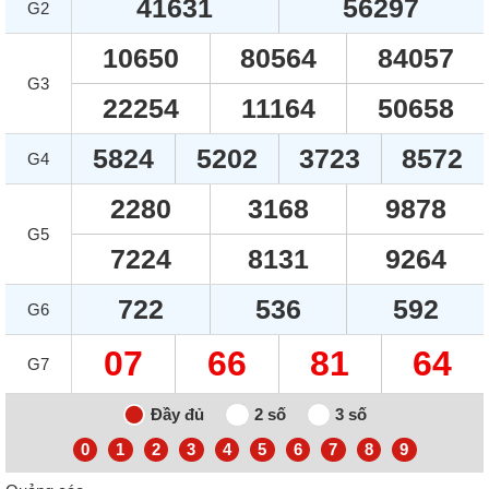
41631
56297
G2
10650
80564
84057
G3
22254
11164
50658
5824
5202
3723
8572
G4
2280
3168
9878
G5
7224
8131
9264
722
536
592
G6
07
66
81
64
G7
0
1
2
3
4
5
6
7
8
9