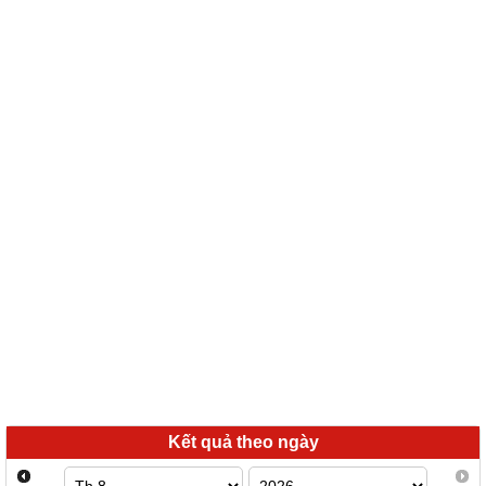
Kết quả theo ngày