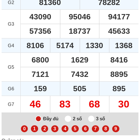
81360
78282
G2
43090
95046
94177
G3
57356
18737
45633
8106
5174
1330
1368
G4
6800
1629
8416
G5
7121
7432
8895
159
505
895
G6
46
83
68
30
G7
0
1
2
3
4
5
6
7
8
9