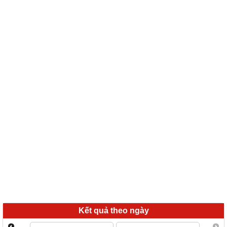
Kết quả theo ngày