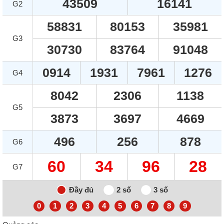
43509
16141
G2
58831
80153
35981
G3
30730
83764
91048
0914
1931
7961
1276
G4
8042
2306
1138
G5
3873
3697
4669
496
256
878
G6
60
34
96
28
G7
0
1
2
3
4
5
6
7
8
9