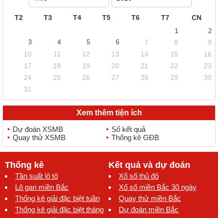
T2
T3
T4
T5
T6
T7
CN
1
2
7
8
9
3
4
5
6
10
11
12
13
14
15
16
17
18
19
20
21
22
23
24
25
26
27
28
29
30
31
Xem thêm tiện ích
Dự đoán XSMB
Sổ kết quả
Quay thử XSMB
Thống kê GĐB
Thống kê
Kết quả và dự đoán
Tần suất lô tô
Xổ số thủ đô
Lô gan miền Bắc
Xổ số miền Bắc 30 ngày
Thống kê giải đặc biệt tuần
Quay thử miền Bắc
Thống kê giải đặc biệt tháng
Dự đoán miền Bắc