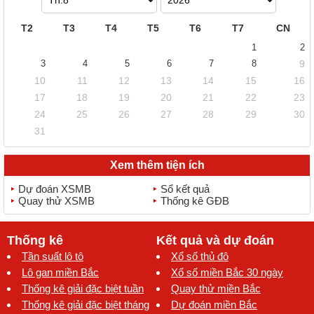
T2
T3
T4
T5
T6
T7
CN
1
2
9
3
4
5
6
7
8
10
11
12
13
14
15
16
17
18
19
20
21
22
23
24
25
26
27
28
29
30
31
Xem thêm tiện ích
Dự đoán XSMB
Sổ kết quả
Quay thử XSMB
Thống kê GĐB
Thống kê
Kết quả và dự đoán
Tần suất lô tô
Xổ số thủ đô
Lô gan miền Bắc
Xổ số miền Bắc 30 ngày
Thống kê giải đặc biệt tuần
Quay thử miền Bắc
Thống kê giải đặc biệt tháng
Dự đoán miền Bắc