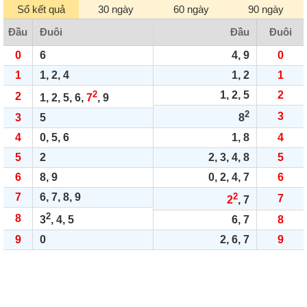
Sổ kết quả
30 ngày
60 ngày
90 ngày
Đầu
Đuôi
Đầu
Đuôi
0
6
4, 9
0
1
1, 2, 4
1, 2
1
2
1, 2, 5
2
2
1, 2, 5, 6,
7
, 9
2
3
3
5
8
4
0, 5, 6
1, 8
4
5
2
2, 3, 4, 8
5
6
8, 9
0, 2, 4, 7
6
7
6, 7, 8, 9
2
7
2
, 7
2
8
6, 7
8
3
, 4, 5
9
0
2, 6, 7
9