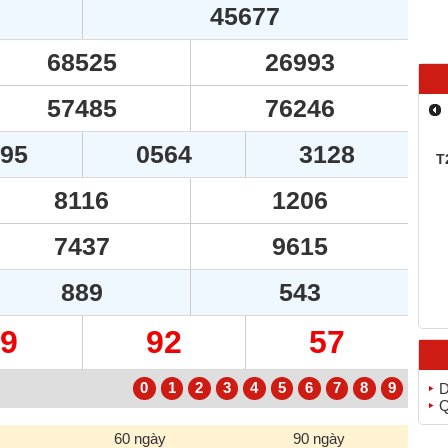
45677
68525
26993
57485
76246
595
0564
3128
T
8116
1206
7437
9615
889
543
69
92
57
0
1
2
3
4
5
6
7
8
9
D
Q
60 ngày
90 ngày