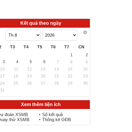
Kết quả theo ngày
2
T3
T4
T5
T6
T7
CN
1
2
7
8
9
3
4
5
6
10
11
12
13
14
15
16
17
18
19
20
21
22
23
24
25
26
27
28
29
30
31
Xem thêm tiện ích
ự đoán XSMB
Sổ kết quả
uay thử XSMB
Thống kê GĐB