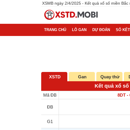
XSMB ngày 2/4/2025 - Kết quả xổ số miền Bắc
TRANG CHỦ
LÔ GAN
DỰ ĐOÁN
SỔ KẾT
XSTD
Gan
Quay thử
Kết quả xổ số
Mã ĐB
8DT - 
ĐB
G1