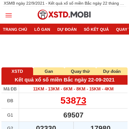
XSMB ngày 22/9/2021 - Kết quả xổ số miền Bắc ngày 22 tháng 9 năm 2021
TRANG CHỦ
LÔ GAN
DỰ ĐOÁN
SỔ KẾT QUẢ
QUAY
XSTD
Gan
Quay thử
Dự đoán
Kết quả xổ số miền Bắc ngày 22-09-2021
Mã ĐB
11KM - 13KM - 6KM - 8KM - 15KM - 4KM
538
73
ĐB
69507
G1
02330
17980
G2