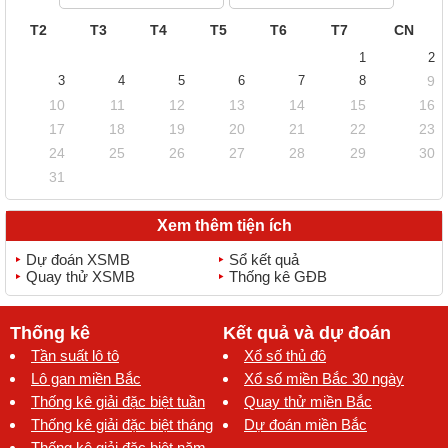
T2
T3
T4
T5
T6
T7
CN
1
2
9
3
4
5
6
7
8
10
11
12
13
14
15
16
17
18
19
20
21
22
23
24
25
26
27
28
29
30
31
Xem thêm tiện ích
Dự đoán XSMB
Sổ kết quả
Quay thử XSMB
Thống kê GĐB
Thống kê
Kết quả và dự đoán
Tần suất lô tô
Xổ số thủ đô
Lô gan miền Bắc
Xổ số miền Bắc 30 ngày
Thống kê giải đặc biệt tuần
Quay thử miền Bắc
Thống kê giải đặc biệt tháng
Dự đoán miền Bắc
Thống kê giải đặc biệt năm