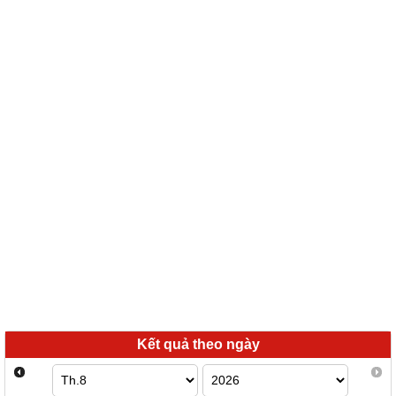
Kết quả theo ngày