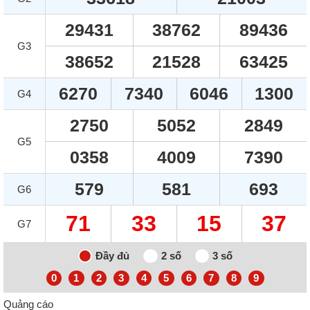
29431
38762
89436
G3
38652
21528
63425
6270
7340
6046
1300
G4
2750
5052
2849
G5
0358
4009
7390
579
581
693
G6
71
33
15
37
G7
0
1
2
3
4
5
6
7
8
9
Quảng cáo