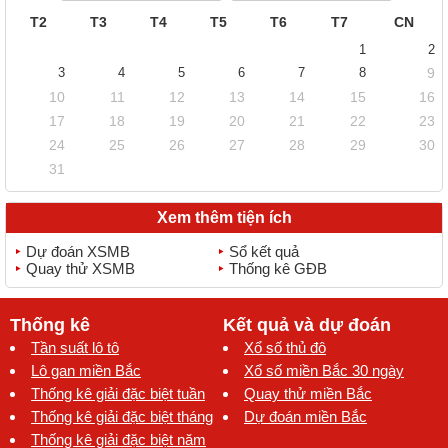
T2
T3
T4
T5
T6
T7
CN
1
2
9
3
4
5
6
7
8
10
11
12
13
14
15
16
17
18
19
20
21
22
23
24
25
26
27
28
29
30
31
Xem thêm tiện ích
Dự đoán XSMB
Sổ kết quả
Quay thử XSMB
Thống kê GĐB
Thống kê
Kết quả và dự đoán
Tần suất lô tô
Xổ số thủ đô
Lô gan miền Bắc
Xổ số miền Bắc 30 ngày
Thống kê giải đặc biệt tuần
Quay thử miền Bắc
Thống kê giải đặc biệt tháng
Dự đoán miền Bắc
Thống kê giải đặc biệt năm