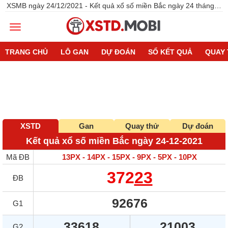
XSMB ngày 24/12/2021 - Kết quả xổ số miền Bắc ngày 24 tháng 12 năm 2021
TRANG CHỦ
LÔ GAN
DỰ ĐOÁN
SỔ KẾT QUẢ
QUAY
XSTD
Gan
Quay thử
Dự đoán
Kết quả xổ số miền Bắc ngày 24-12-2021
Mã ĐB
13PX - 14PX - 15PX - 9PX - 5PX - 10PX
372
23
ĐB
92676
G1
33618
21003
G2