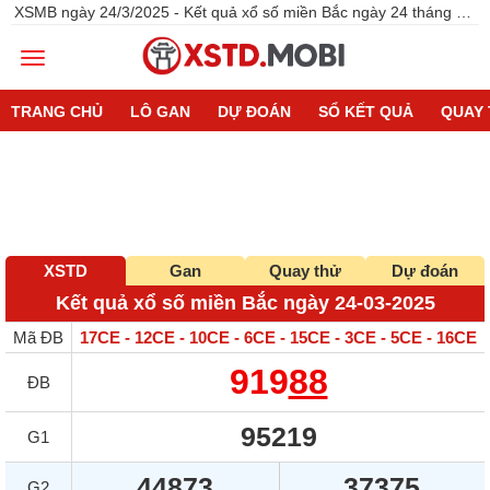
XSMB ngày 24/3/2025 - Kết quả xổ số miền Bắc ngày 24 tháng 3 năm 2025
TRANG CHỦ
LÔ GAN
DỰ ĐOÁN
SỔ KẾT QUẢ
QUAY
XSTD
Gan
Quay thử
Dự đoán
Kết quả xổ số miền Bắc ngày 24-03-2025
Mã ĐB
17CE - 12CE - 10CE - 6CE - 15CE - 3CE - 5CE - 16CE
919
88
ĐB
95219
G1
44873
37375
G2