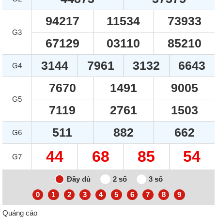
94217
11534
73933
G3
67129
03110
85210
3144
7961
3132
6643
G4
7670
1491
9005
G5
7119
2761
1503
511
882
662
G6
44
68
85
54
G7
0
1
2
3
4
5
6
7
8
9
Quảng cáo