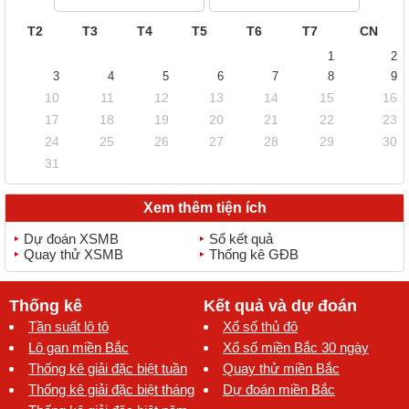
T2
T3
T4
T5
T6
T7
CN
1
2
3
4
5
6
7
8
9
10
11
12
13
14
15
16
17
18
19
20
21
22
23
24
25
26
27
28
29
30
31
Xem thêm tiện ích
Dự đoán XSMB
Sổ kết quả
Quay thử XSMB
Thống kê GĐB
Thống kê
Kết quả và dự đoán
Tần suất lô tô
Xổ số thủ đô
Lô gan miền Bắc
Xổ số miền Bắc 30 ngày
Thống kê giải đặc biệt tuần
Quay thử miền Bắc
Thống kê giải đặc biệt tháng
Dự đoán miền Bắc