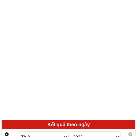
Kết quả theo ngày