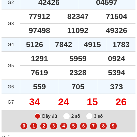
42426
04597
G2
77912
82347
71504
G3
97498
11092
49326
5126
7842
4915
1783
G4
1291
5959
0924
G5
7619
2328
5394
559
705
373
G6
34
24
15
26
G7
0
1
2
3
4
5
6
7
8
9