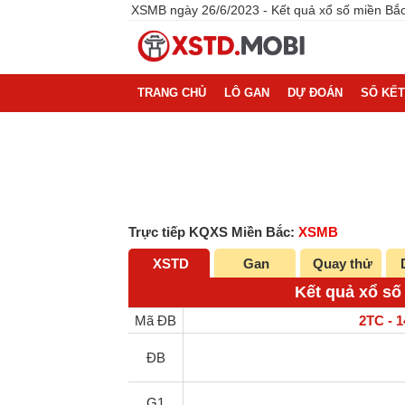
XSMB ngày 26/6/2023 - Kết quả xổ số miền Bắ
TRANG CHỦ
LÔ GAN
DỰ ĐOÁN
SỔ KẾT
Trực tiếp KQXS Miền Bắc:
XSMB
XSTD
Gan
Quay thử
Kết quả xổ số
Mã ĐB
2TC - 1
ĐB
G1