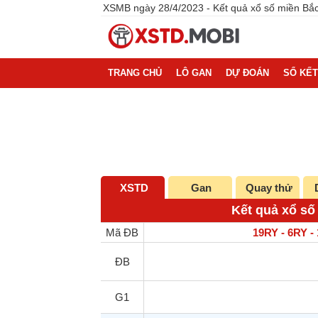
XSMB ngày 28/4/2023 - Kết quả xổ số miền Bắ
TRANG CHỦ
LÔ GAN
DỰ ĐOÁN
SỔ KẾT
XSTD
Gan
Quay thử
Kết quả xổ số
Mã ĐB
19RY - 6RY -
ĐB
G1