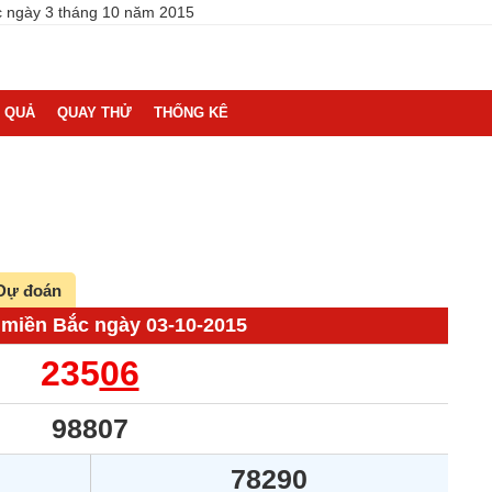
c ngày 3 tháng 10 năm 2015
 QUẢ
QUAY THỬ
THỐNG KÊ
Dự đoán
 miền Bắc ngày 03-10-2015
235
06
98807
78290