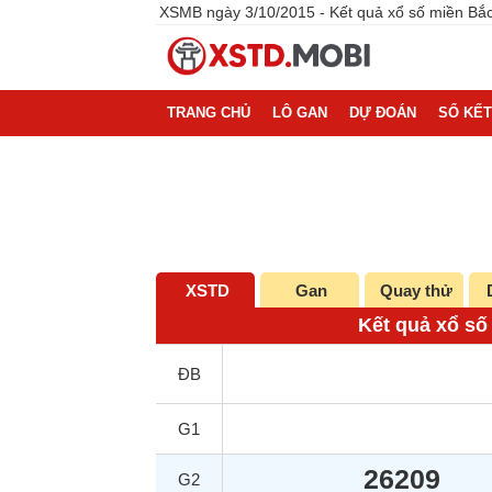
XSMB ngày 3/10/2015 - Kết quả xổ số miền Bắ
TRANG CHỦ
LÔ GAN
DỰ ĐOÁN
SỔ KẾT
XSTD
Gan
Quay thử
Kết quả xổ số
ĐB
G1
26209
G2