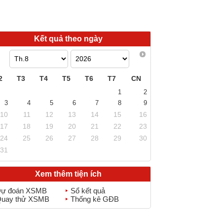
Kết quả theo ngày
2
T3
T4
T5
T6
T7
CN
1
2
3
4
5
6
7
8
9
10
11
12
13
14
15
16
17
18
19
20
21
22
23
24
25
26
27
28
29
30
31
Xem thêm tiện ích
ự đoán XSMB
Sổ kết quả
uay thử XSMB
Thống kê GĐB