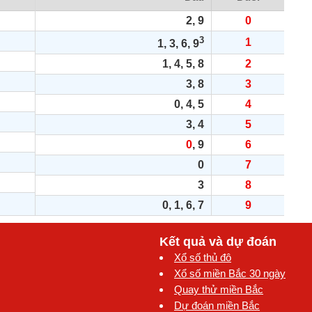
2, 9
0
3
1
1, 3, 6, 9
1, 4, 5, 8
2
3, 8
3
0, 4, 5
4
3, 4
5
0
, 9
6
0
7
3
8
0, 1, 6, 7
9
Kết quả và dự đoán
Xổ số thủ đô
Xổ số miền Bắc 30 ngày
Quay thử miền Bắc
Dự đoán miền Bắc