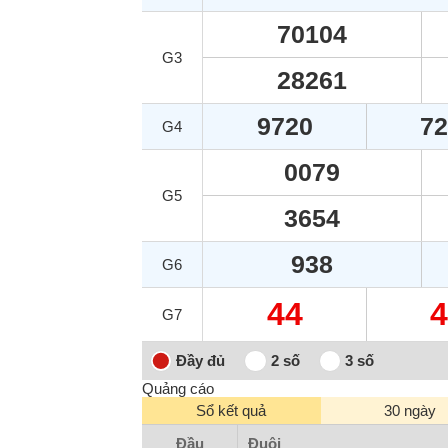
70104
G3
28261
9720
7
G4
0079
G5
3654
938
G6
44
G7
Quảng cáo
Sổ kết quả
30 ngày
Đầu
Đuôi