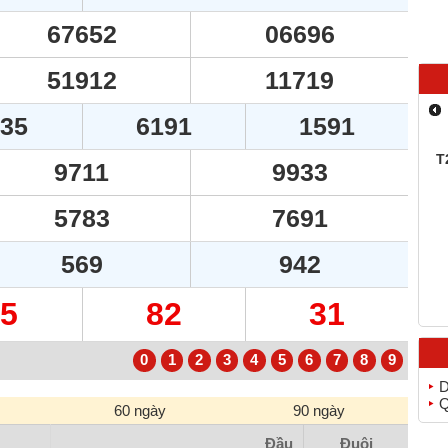
67652
06696
51912
11719
235
6191
1591
T
9711
9933
5783
7691
569
942
45
82
31
0
1
2
3
4
5
6
7
8
9
D
Q
60 ngày
90 ngày
Đầu
Đuôi