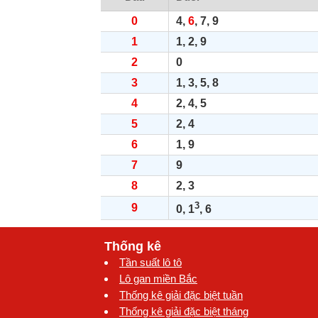
0
4,
6
, 7, 9
1
1, 2, 9
2
0
3
1, 3, 5, 8
4
2, 4, 5
5
2, 4
6
1, 9
7
9
8
2, 3
3
9
0, 1
, 6
Thống kê
Tần suất lô tô
Lô gan miền Bắc
Thống kê giải đặc biệt tuần
Thống kê giải đặc biệt tháng