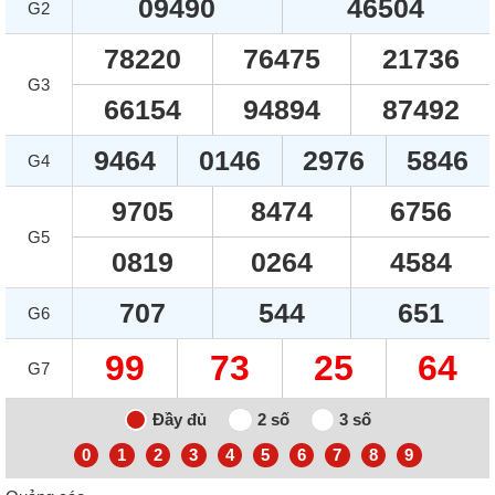
09490
46504
G2
78220
76475
21736
G3
66154
94894
87492
9464
0146
2976
5846
G4
9705
8474
6756
G5
0819
0264
4584
707
544
651
G6
99
73
25
64
G7
0
1
2
3
4
5
6
7
8
9