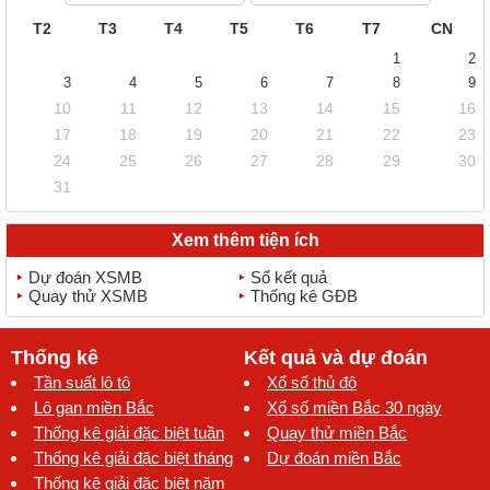
T2
T3
T4
T5
T6
T7
CN
1
2
3
4
5
6
7
8
9
10
11
12
13
14
15
16
17
18
19
20
21
22
23
24
25
26
27
28
29
30
31
Xem thêm tiện ích
Dự đoán XSMB
Sổ kết quả
Quay thử XSMB
Thống kê GĐB
Thống kê
Kết quả và dự đoán
Tần suất lô tô
Xổ số thủ đô
Lô gan miền Bắc
Xổ số miền Bắc 30 ngày
Thống kê giải đặc biệt tuần
Quay thử miền Bắc
Thống kê giải đặc biệt tháng
Dự đoán miền Bắc
Thống kê giải đặc biệt năm