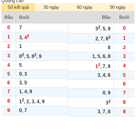
Quảng cáo
Sổ kết quả
30 ngày
60 ngày
90 ngày
Đầu
Đuôi
Đầu
Đuôi
0
7
2
0
3
, 5, 9
2
1
2
3,
4
1
2, 7, 8
2
1
8
2
2
2
3
1, 5, 6, 8
3
0
, 5, 8
, 9
4
5
2
4
1
, 7, 8
5
0, 3
3, 4, 6
5
6
3, 5
6
7
1, 4, 9
0, 9
7
2
8
2
1
, 2, 3, 4, 9
8
3
9
0, 7
3, 7, 8
9