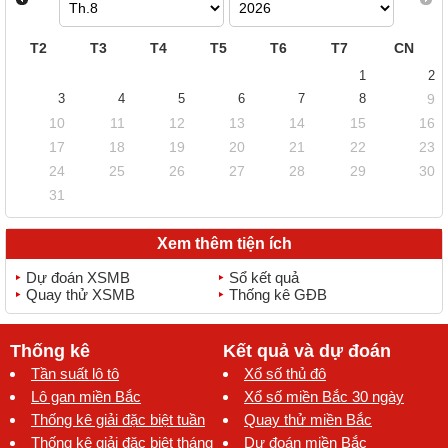
T2
T3
T4
T5
T6
T7
CN
1
2
9
3
4
5
6
7
8
10
11
12
13
14
15
16
17
18
19
20
21
22
23
24
25
26
27
28
29
30
31
Xem thêm tiện ích
Dự đoán XSMB
Sổ kết quả
Quay thử XSMB
Thống kê GĐB
Thống kê
Kết quả và dự đoán
Tần suất lô tô
Xổ số thủ đô
Lô gan miền Bắc
Xổ số miền Bắc 30 ngày
Thống kê giải đặc biệt tuần
Quay thử miền Bắc
Thống kê giải đặc biệt tháng
Dự đoán miền Bắc