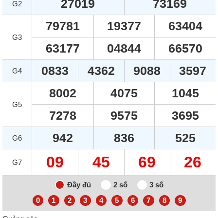
27019
73169
G2
79781
19377
63404
G3
63177
04844
66570
0833
4362
9088
3597
G4
8002
4075
1045
G5
7278
9575
3695
942
836
525
G6
09
45
69
26
G7
0
1
2
3
4
5
6
7
8
9