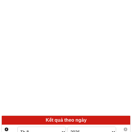
Kết quả theo ngày