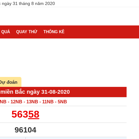
c ngày 31 tháng 8 năm 2020
 QUẢ
QUAY THỬ
THỐNG KÊ
Dự đoán
 miền Bắc ngày 31-08-2020
NB - 12NB - 13NB - 11NB - 5NB
563
58
96104