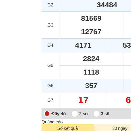
34484
G2
81569
G3
12767
4171
5
G4
2824
G5
1118
357
G6
17
G7
Quảng cáo
Sổ kết quả
30 ngày