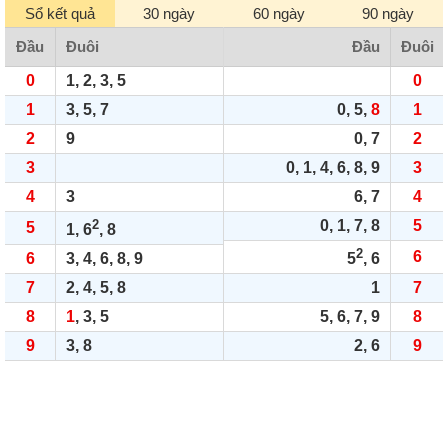
Sổ kết quả
30 ngày
60 ngày
90 ngày
Đầu
Đuôi
Đầu
Đuôi
0
1, 2, 3, 5
0
1
3, 5, 7
0, 5,
8
1
2
9
0, 7
2
3
0, 1, 4, 6, 8, 9
3
4
3
6, 7
4
2
0, 1, 7, 8
5
5
1, 6
, 8
2
6
6
3, 4, 6, 8, 9
5
, 6
7
2, 4, 5, 8
1
7
8
1
, 3, 5
5, 6, 7, 9
8
9
3, 8
2, 6
9