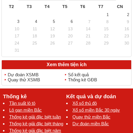
T2
T3
T4
T5
T6
T7
CN
1
2
7
8
9
3
4
5
6
10
11
12
13
14
15
16
17
18
19
20
21
22
23
24
25
26
27
28
29
30
31
Xem thêm tiện ích
Dự đoán XSMB
Sổ kết quả
Quay thử XSMB
Thống kê GĐB
Thống kê
Kết quả và dự đoán
Tần suất lô tô
Xổ số thủ đô
Lô gan miền Bắc
Xổ số miền Bắc 30 ngày
Thống kê giải đặc biệt tuần
Quay thử miền Bắc
Thống kê giải đặc biệt tháng
Dự đoán miền Bắc
Thống kê giải đặc biệt năm