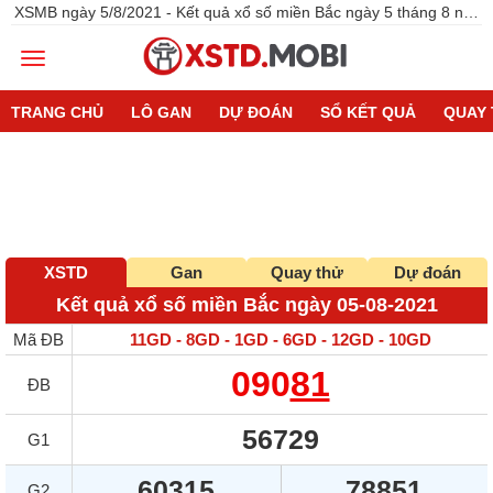
XSMB ngày 5/8/2021 - Kết quả xổ số miền Bắc ngày 5 tháng 8 năm 2021
TRANG CHỦ
LÔ GAN
DỰ ĐOÁN
SỔ KẾT QUẢ
QUAY
XSTD
Gan
Quay thử
Dự đoán
Kết quả xổ số miền Bắc ngày 05-08-2021
Mã ĐB
11GD - 8GD - 1GD - 6GD - 12GD - 10GD
090
81
ĐB
56729
G1
60315
78851
G2