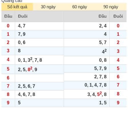
Quảng cáo
Sổ kết quả
30 ngày
60 ngày
90 ngày
Đầu
Đuôi
Đầu
Đuôi
0
4, 7
2, 4
0
1
7, 9
4
1
2
0, 6
5, 7
2
3
8
2
3
4
2
4
0, 8
4
0, 1, 3
, 7, 8
2
5, 7, 9
5
5
2, 5,
8
, 9
2, 7, 8
6
6
0, 1, 4, 7, 8
7
7
2, 5, 6, 7
2
8
8
4, 6, 7, 8
3, 4,
5
, 8
9
5
1, 5
9