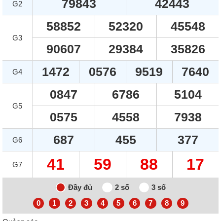
79843
42443
G2
58852
52320
45548
G3
90607
29384
35826
1472
0576
9519
7640
G4
0847
6786
5104
G5
0575
4558
7938
687
455
377
G6
41
59
88
17
G7
0
1
2
3
4
5
6
7
8
9